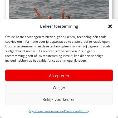
Beheer toestemming
Om de beste ervaringen te bieden, gebruiken wij technologieën zoals
cookies om informatie over je apparaat op te slaan en/of te raadplegen.
Door in te stemmen met deze technologieën kunnen wij gegevens zoals
surfgedrag of unieke ID's op deze site verwerken. Als je geen
toestemming geeft of uw toestemming intrekt, kan dit een nadelige
invloed hebben op bepaalde functies en mogelijkheden.
Water Fun dag Scheveningen
Accepteren
Weiger
Heeft u zin in spectaculair plezier op het water? Maak dan
gebruik van onze Water fun dag! Daag uzelf uit!
Bekijk voorkeuren
Vanaf € 50,-
Algemene voorwaarden
Privacyverklaring
INFO / BOEKEN
Meer Info