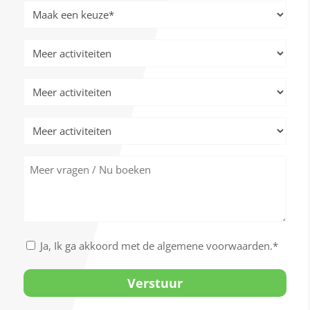
Meer
activiteiten
*
Meer
activiteiten
Meer
activiteiten
Meer
activiteiten
Meer
vragen
/
Nu
boeken
Akkoord
Ja, Ik ga akkoord met de algemene voorwaarden.*
met
de
algemene
voorwaarden