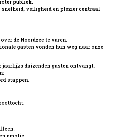
roter publiek.
 snelheid, veiligheid en plezier centraal
 over de Noordzee te varen.
ationale gasten vonden hun weg naar onze
e jaarlijks duizenden gasten ontvangt.
n:
ord stappen.
boottocht.
lleen.
en emotie.