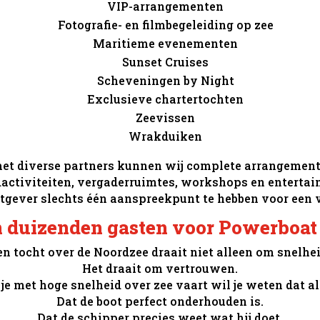
VIP-arrangementen
Fotografie- en filmbegeleiding op zee
Maritieme evenementen
Sunset Cruises
Scheveningen by Night
Exclusieve chartertochten
Zeevissen
Wrakduiken
t diverse partners kunnen wij complete arrangemente
dactiviteiten, vergaderruimtes, workshops en entertai
tgever slechts één aanspreekpunt te hebben voor een 
 duizenden gasten voor Powerboat
en tocht over de Noordzee draait niet alleen om snelhei
Het draait om vertrouwen.
e met hoge snelheid over zee vaart wil je weten dat al
Dat de boot perfect onderhouden is.
Dat de schipper precies weet wat hij doet.