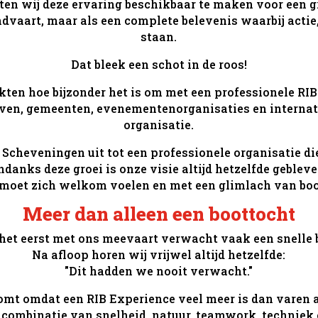
ten wij deze ervaring beschikbaar te maken voor een g
dvaart, maar als een complete belevenis waarbij actie,
staan.
Dat bleek een schot in de roos!
en hoe bijzonder het is om met een professionele RIB
rijven, gemeenten, evenementenorganisaties en intern
organisatie.
Scheveningen uit tot een professionele organisatie di
ndanks deze groei is onze visie altijd hetzelfde gebleve
 moet zich welkom voelen en met een glimlach van bo
Meer dan alleen een boottocht
het eerst met ons meevaart verwacht vaak een snelle 
Na afloop horen wij vrijwel altijd hetzelfde:
"Dit hadden we nooit verwacht."
omt omdat een RIB Experience veel meer is dan varen a
n combinatie van snelheid, natuur, teamwork, techniek 