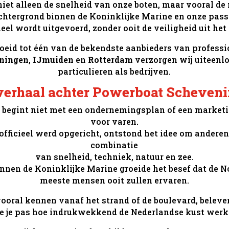
niet alleen de snelheid van onze boten, maar vooral de
achtergrond binnen de Koninklijke Marine en onze passi
eel wordt uitgevoerd, zonder ooit de veiligheid uit het 
eid tot één van de bekendste aanbieders van professi
ningen
,
IJmuiden
en
Rotterdam
verzorgen wij uiteenlo
particulieren als bedrijven.
verhaal achter Powerboat Scheven
al begint niet met een ondernemingsplan of een marke
voor varen.
ficieel werd opgericht, ontstond het idee om anderen
combinatie
van snelheid, techniek, natuur en zee.
nnen de Koninklijke Marine groeide het besef dat de No
meeste mensen ooit zullen ervaren.
ooral kennen vanaf het strand of de boulevard, beleven
ie je pas hoe indrukwekkend de Nederlandse kust werkel