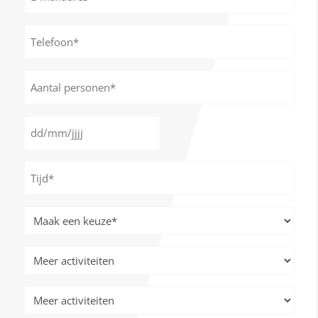
mailadres
*
Telefoon*
*
Aantal
personen
*
Datum
DD
*
slash
Tijd
MM
*
slash
JJJJ
Meer
activiteiten
*
Meer
activiteiten
Meer
activiteiten