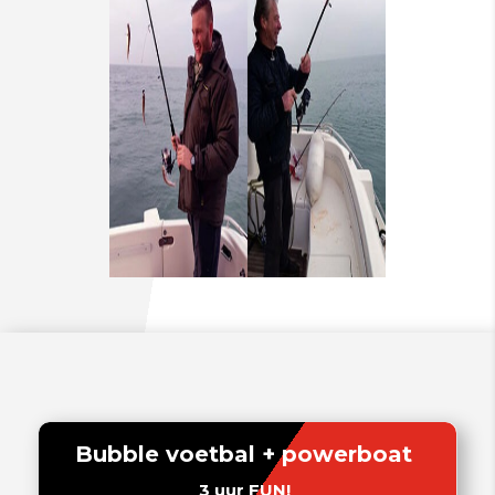
Bubble voetbal + powerboat
3 uur FUN!