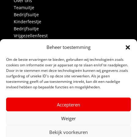
Over ons
Teamuitje
Bedrijfsuitje
Kinderfeestje
Bedrijfsuitje
Vrijgezellenfeest
Activiteiten
Beheer toestemming
Over ons
Blog
Om de beste ervaringen te bieden, gebruiken wij technologieën zoals
Alle prijzen
cookies om informatie over je apparaat op te slaan en/of te raadplegen.
Partners
Door in te stemmen met deze technologieën kunnen wij gegevens zoals
surfgedrag of unieke ID's op deze site verwerken. Als je geen
Contact
toestemming geeft of uw toestemming intrekt, kan dit een nadelige
invloed hebben op bepaalde functies en mogelijkheden.
Links
Algemene voorwaarden
Accepteren
Privacyverklaring
Powerboat Scheveningen
Weiger
Bekijk voorkeuren