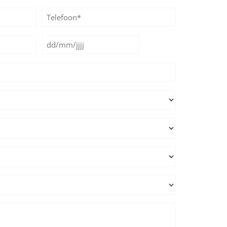
Telefoon*
*
Datum
DD
*
slash
MM
slash
JJJJ