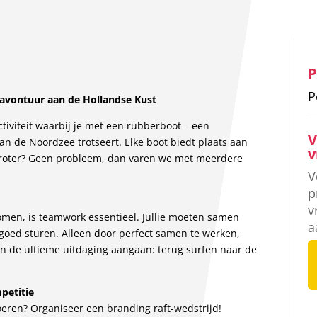
P
P
avontuur aan de Hollandse Kust
tiviteit waarbij je met een rubberboot – een
V
an de Noordzee trotseert. Elke boot biedt plaats aan
v
groter? Geen probleem, dan varen we met meerdere
V
p
v
men, is teamwork essentieel. Jullie moeten samen
a
oed sturen. Alleen door perfect samen te werken,
n de ultieme uitdaging aangaan: terug surfen naar de
petitie
oeren? Organiseer een branding raft-wedstrijd!