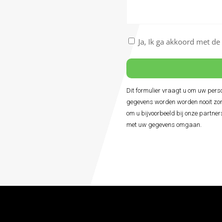
/
Nu
boeken
Akkoord
Ja, Ik ga akkoord met d
met
de
algemene
voorwaarden
Dit formulier vraagt u om uw per
Alternative:
*
gegevens worden worden nooit zon
om u bijvoorbeeld bij onze partner
met uw gegevens omgaan.