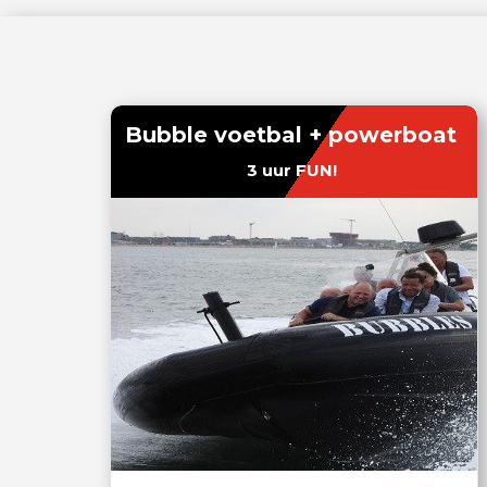
Bubble voetbal + powerboat
3 uur FUN!