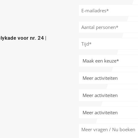
E-
mailadres
*
Aantal
personen
ykade voor nr. 24 |
*
Tijd
*
Meer
activiteiten
*
Meer
activiteiten
Meer
activiteiten
Meer
activiteiten
Meer
vragen