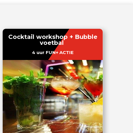
Cocktail workshop + Bubble
voetbal
4 uur FUN+ ACTIE