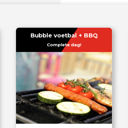
Bubble voetbal + BBQ
Complete dag!