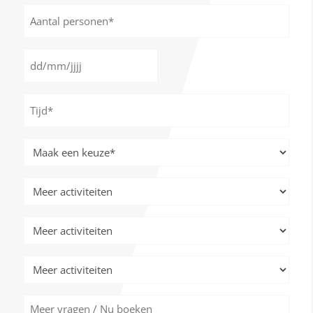
Aantal
personen
*
Datum
DD
*
slash
Tijd
MM
*
slash
JJJJ
Meer
activiteiten
*
Meer
activiteiten
Meer
activiteiten
Meer
activiteiten
Meer