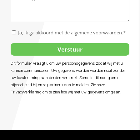
vragen
/
Nu
boeken
Akkoord
Ja, Ik ga akkoord met de algemene voorwaarden.*
met
de
algemene
voorwaarden
Dit formulier vraagt u om uw persoonsgegevens zodat wij met u
Alternative:
*
kunnen communiceren. Uw gegevens worden worden nooit zonder
uw toestemming aan derden verstrekt. Soms is dit nodig om u
bijvoorbeeld bij onze partners aan te melden. Zie onze
Privacyverklaring om te zien hoe wij met uw gegevens omgaan.