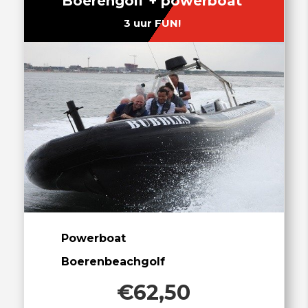
Boerengolf + powerboat
3 uur FUN!
Powerboat
Boerenbeachgolf
€62,50