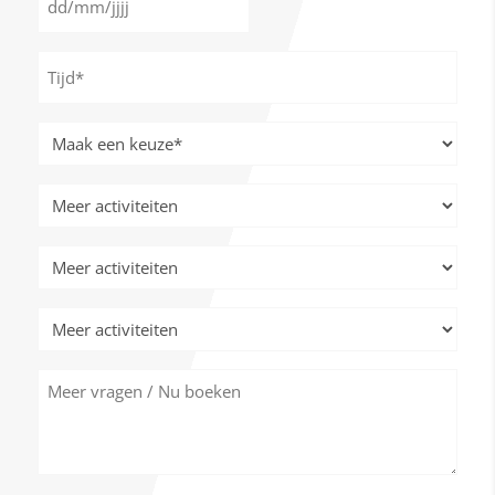
DD
*
slash
Tijd
MM
*
slash
JJJJ
Meer
activiteiten
*
Meer
activiteiten
Meer
activiteiten
Meer
activiteiten
Meer
vragen
/
Nu
boeken