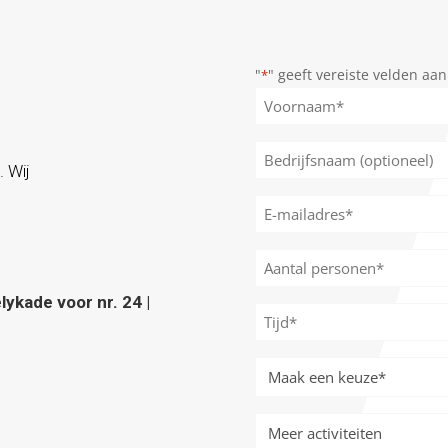
"
" geeft vereiste velden aan
*
Naam
*
Voornaam
Bedrijfsnaam
. Wij
(optioneel)
E-
mailadres
*
Aantal
personen
ykade voor nr. 24 |
*
Tijd
*
Meer
activiteiten
*
Meer
activiteiten