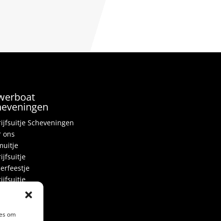
werboat
heveningen
ijfsuitje Scheveningen
 ons
uitje
ijfsuitje
erfeestje
ijfsuitje
gezellenfeest
viteiten
 ons
ies om