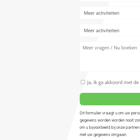
Meer
activiteiten
Meer
activiteiten
Meer
vragen
/
Nu
boeken
Akkoord
Ja, Ik ga akkoord met d
met
de
algemene
voorwaarden
Dit formulier vraagt u om uw per
Alternative:
*
gegevens worden worden nooit zon
om u bijvoorbeeld bij onze partner
met uw gegevens omgaan.