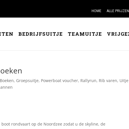
HOME
ALLE PRIJZEN
ITEN
BEDRIJFSUITJE
TEAMUITJE
VRIJGE
 boeken
Boeken
,
Groepsuitje
,
Powerboat voucher
,
Rallyrun
,
Rib varen
,
Uitj
 mannen
 boot rondvaart op de Noordzee zodat u de skyline, de