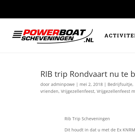
ACTIVITE
RIB trip Rondvaart nu te
door
adminpowe
|
mei 2, 2018
|
Bedrijfsuitje
,
vrienden
,
Vrijgezellenfeest
,
Vrijgezellenfeest
Rib Trip Scheveningen
Dit houdt in dat u met de Ex KNRM