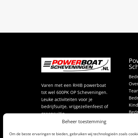
Po
Sc
Bedr
Over
Varen met een RHIB powerboat
Team
tot wel 600PK OP Scheveningen.
Bedr
Leuke activiteiten voor je
Kind
bedrijfsuitje, vrijgezellenfeest of
Bedr
groepsuitje.
Vrij
Beheer toestemming
Acti
Beoordeling
door klanten:
4,3
/
Over
Om de beste ervaringen te bieden, gebruiken wij technologieën zoals cook
5
42
beoordelingen