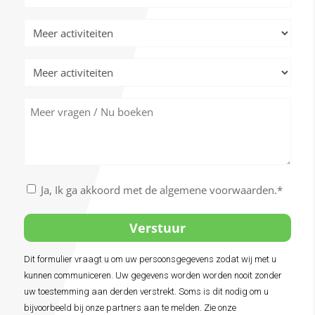
activiteiten
Meer
activiteiten
Meer
activiteiten
Meer
vragen
/
Nu
boeken
Akkoord
Ja, Ik ga akkoord met de algemene voorwaarden.*
met
de
algemene
voorwaarden
Dit formulier vraagt u om uw persoonsgegevens zodat wij met u
Alternative:
*
kunnen communiceren. Uw gegevens worden worden nooit zonder
uw toestemming aan derden verstrekt. Soms is dit nodig om u
bijvoorbeeld bij onze partners aan te melden. Zie onze