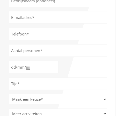
(optioneel)
E-
mailadres
*
Telefoon*
*
Aantal
personen
*
Datum
DD
*
slash
Tijd
MM
*
slash
JJJJ
Meer
activiteiten
*
Meer