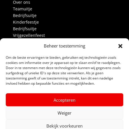
Over ons
Teamuitje
Bedrijfsuitje
Kinderfeestje
Bedrijfsuitje
Vrijgezellenfeest
Activiteiten
Beheer toestemming
Over ons
Blog
Om de beste ervaringen te bieden, gebruiken wij technologieën zoals
Alle prijzen
cookies om informatie over je apparaat op te slaan en/of te raadplegen.
Door in te stemmen met deze technologieën kunnen wij gegevens zoals
Partners
surfgedrag of unieke ID's op deze site verwerken. Als je geen
Contact
toestemming geeft of uw toestemming intrekt, kan dit een nadelige
invloed hebben op bepaalde functies en mogelijkheden.
Links
Algemene voorwaarden
Accepteren
Privacyverklaring
Powerboat Scheveningen
Weiger
Bekijk voorkeuren