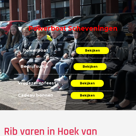
Powerboat Scheveningen
Powerboat
Bekijken
Bedrijfsuitje
Bekijken
Vrijgezellenfeest
Bekijken
Cadeau bonnen
Bekijken
Rib varen in Hoek van