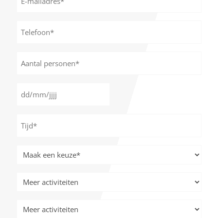
mailadres
*
Telefoon*
*
Aantal
personen
*
Datum
DD
*
slash
Tijd
MM
*
slash
JJJJ
Meer
activiteiten
*
Meer
activiteiten
Meer
activiteiten