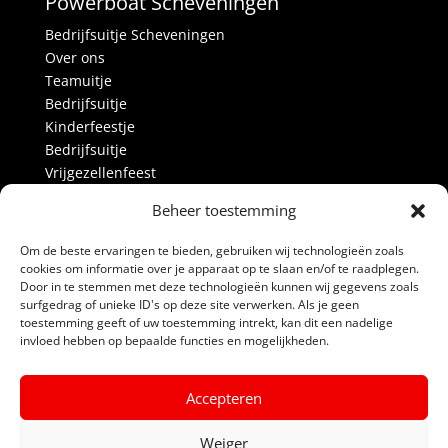
Powerboat Scheveningen
Bedrijfsuitje Scheveningen
Over ons
Teamuitje
Bedrijfsuitje
Kinderfeestje
Bedrijfsuitje
Vrijgezellenfeest
Activiteiten
Beheer toestemming
Over ons
Blog
Om de beste ervaringen te bieden, gebruiken wij technologieën zoals
Alle prijzen
cookies om informatie over je apparaat op te slaan en/of te raadplegen.
Partners
Door in te stemmen met deze technologieën kunnen wij gegevens zoals
surfgedrag of unieke ID's op deze site verwerken. Als je geen
Contact
toestemming geeft of uw toestemming intrekt, kan dit een nadelige
invloed hebben op bepaalde functies en mogelijkheden.
Links
Algemene voorwaarden
Accepteren
Privacyverklaring
Powerboat Scheveningen
Weiger