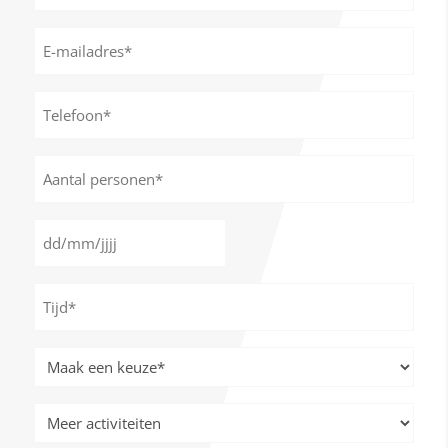
E-
mailadres
*
Telefoon*
*
Aantal
personen
*
Datum
DD
*
slash
Tijd
MM
*
slash
JJJJ
Meer
activiteiten
*
Meer
activiteiten