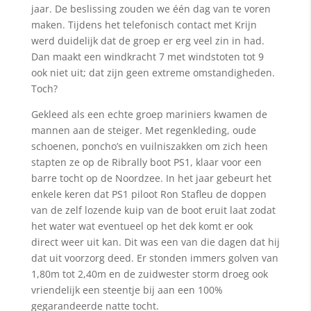
jaar. De beslissing zouden we één dag van te voren
maken. Tijdens het telefonisch contact met Krijn
werd duidelijk dat de groep er erg veel zin in had.
Dan maakt een windkracht 7 met windstoten tot 9
ook niet uit; dat zijn geen extreme omstandigheden.
Toch?
Gekleed als een echte groep mariniers kwamen de
mannen aan de steiger. Met regenkleding, oude
schoenen, poncho’s en vuilniszakken om zich heen
stapten ze op de Ribrally boot PS1, klaar voor een
barre tocht op de Noordzee. In het jaar gebeurt het
enkele keren dat PS1 piloot Ron Stafleu de doppen
van de zelf lozende kuip van de boot eruit laat zodat
het water wat eventueel op het dek komt er ook
direct weer uit kan. Dit was een van die dagen dat hij
dat uit voorzorg deed. Er stonden immers golven van
1,80m tot 2,40m en de zuidwester storm droeg ook
vriendelijk een steentje bij aan een 100%
gegarandeerde natte tocht.