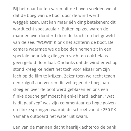
Bij het naar buiten varen uit de haven voelden we al
dat de boeg van de boot door de wind werd
weggeblazen. Dat kan maar één ding betekenen: dit
wordt echt spectaculair. Buiten op zee waren de
mannen overdonderd door de kracht en het geweld
van de zee. “WOW!!” Klonk het achterin de boot. De
camera waarmee we de beelden nemen zit in een
speciale behuizing die geen vocht en ook helaas
geen geluid door laat. Ondanks dat de wind er vol op
stond kreeg Reindert het toch voor elkaar om zijn
lach op de film te krijgen. Zeker toen we recht tegen
een rolgolf aan voeren die vol tegen de boeg aan
sloeg en over de boot werd geblazen en ons een
flinke douche gaf moest hij enkel hard lachen. “Wat
is dit gaaf zeg” was zijn commentaar op hoge golven
en flinke sprongen waarbij de schroef van de 250 PK
Yamaha outboard het water uit kwam.
Een van de mannen dacht heerlijk achterop de bank