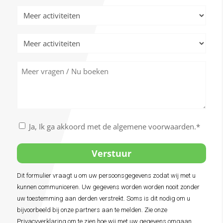
Meer
activiteiten
Meer
activiteiten
Meer
vragen
/
Nu
boeken
Akkoord
Ja, Ik ga akkoord met de algemene voorwaarden.*
met
de
algemene
voorwaarden
Dit formulier vraagt u om uw persoonsgegevens zodat wij met u
Alternative:
*
kunnen communiceren. Uw gegevens worden worden nooit zonder
uw toestemming aan derden verstrekt. Soms is dit nodig om u
bijvoorbeeld bij onze partners aan te melden. Zie onze
Privacyverklaring om te zien hoe wij met uw gegevens omgaan.