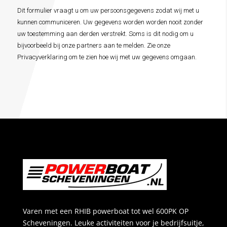
voorwaarden
Dit formulier vraagt u om uw persoonsgegevens zodat wij met u
*
kunnen communiceren. Uw gegevens worden worden nooit zonder
uw toestemming aan derden verstrekt. Soms is dit nodig om u
bijvoorbeeld bij onze partners aan te melden. Zie onze
Privacyverklaring om te zien hoe wij met uw gegevens omgaan.
Varen met een RHIB powerboat tot wel 600PK OP
Scheveningen. Leuke activiteiten voor je bedrijfsuitje,