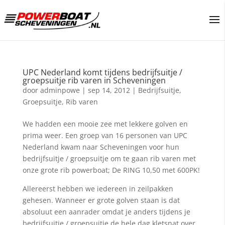
UPC Nederland komt tijdens bedrijfsuitje /
groepsuitje rib varen in Scheveningen
door
adminpowe
|
sep 14, 2012
|
Bedrijfsuitje
,
Groepsuitje
,
Rib varen
We hadden een mooie zee met lekkere golven en
prima weer. Een groep van 16 personen van UPC
Nederland kwam naar Scheveningen voor hun
bedrijfsuitje / groepsuitje om te gaan rib varen met
onze grote rib powerboat; De RING 10,50 met 600PK!
Allereerst hebben we iedereen in zeilpakken
gehesen. Wanneer er grote golven staan is dat
absoluut een aanrader omdat je anders tijdens je
bedrijfsuitje / groepsuitje de hele dag kletsnat over