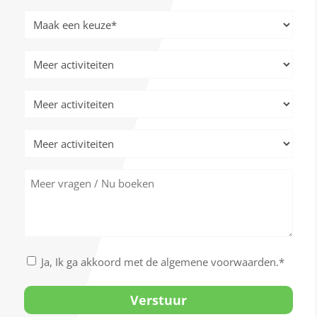
JJJJ
Meer
activiteiten
*
Meer
activiteiten
Meer
activiteiten
Meer
activiteiten
Meer
vragen
/
Nu
boeken
Akkoord
Ja, Ik ga akkoord met de algemene voorwaarden.*
met
de
algemene