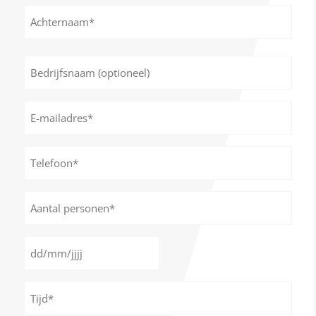
Voornaam
Achternaam
Bedrijfsnaam
(optioneel)
E-
mailadres
*
Telefoon*
*
Aantal
personen
*
Datum
DD
*
slash
Tijd
MM
*
slash