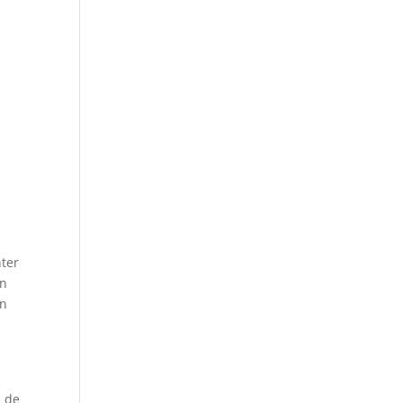
nter
en
en
n de