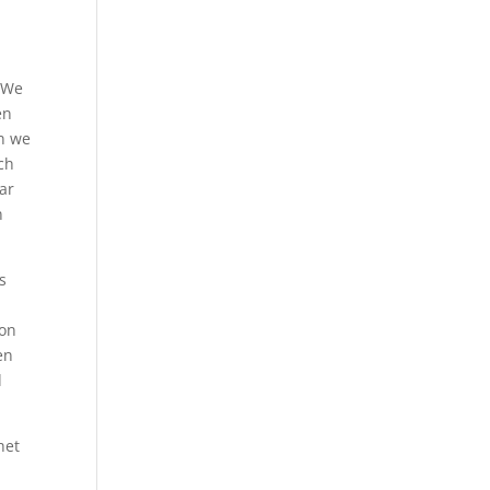
. We
en
en we
ch
ar
n
s
kon
en
d
het