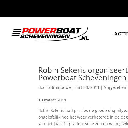
ACTI
Robin Sekeris organiseert
Powerboat Scheveningen
door
adminpowe
|
mrt 23, 2011
|
Vrijgezellen
19 maart 2011
Robin Sekeris had precies de goede dag uitgez
ongelofelijk hoe het weer verbeterde in de da
van het jaar; 11 graden, volle zon en weinig wi