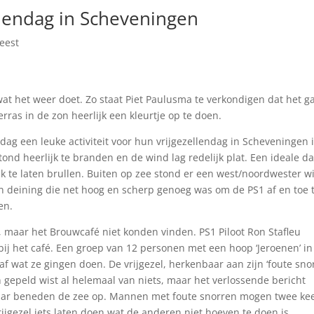
llendag in Scheveningen
feest
wat het weer doet. Zo staat Piet Paulusma te verkondigen dat het g
rras in de zon heerlijk een kleurtje op te doen.
dag een leuke activiteit voor hun vrijgezellendag in Scheveningen 
nd heerlijk te branden en de wind lag redelijk plat. Een ideale d
 te laten brullen. Buiten op zee stond er een west/noordwester w
n deining die net hoog en scherp genoeg was om de PS1 af en toe 
en.
 maar het Brouwcafé niet konden vinden. PS1 Piloot Ron Stafleu
bij het café. Een groep van 12 personen met een hoop ‘Jeroenen’ in
f wat ze gingen doen. De vrijgezel, herkenbaar aan zijn ‘foute snor
 gepeld wist al helemaal van niets, maar het verlossende bericht
ar beneden de zee op. Mannen met foute snorren mogen twee ke
ijgezel iets laten doen wat de anderen niet hoeven te doen is