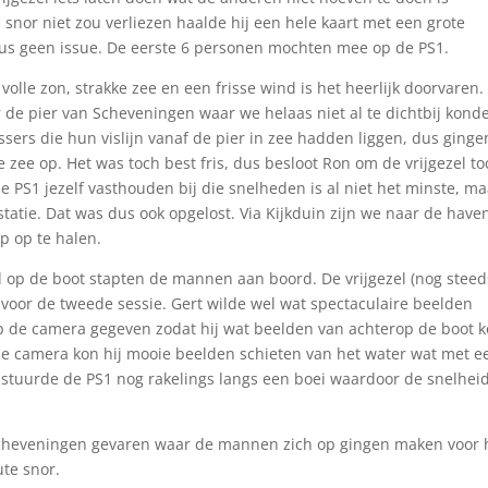
ijn snor niet zou verliezen haalde hij een hele kaart met een grote
 dus geen issue. De eerste 6 personen mochten mee op de PS1.
olle zon, strakke zee en een frisse wind is het heerlijk doorvaren
e pier van Scheveningen waar we helaas niet al te dichtbij kond
sers die hun vislijn vanaf de pier in zee hadden liggen, dus ging
 zee op. Het was toch best fris, dus besloot Ron om de vrijgezel to
 PS1 jezelf vasthouden bij die snelheden is al niet het minste, ma
atie. Dat was dus ook opgelost. Via Kijkduin zijn we naar de have
p op te halen.
id op de boot stapten de mannen aan boord. De vrijgezel (nog steed
 voor de tweede sessie. Gert wilde wel wat spectaculaire beelden
p de camera gegeven zodat hij wat beelden van achterop de boot 
ze camera kon hij mooie beelden schieten van het water wat met e
 stuurde de PS1 nog rakelings langs een boei waardoor de snelhei
 Scheveningen gevaren waar de mannen zich op gingen maken voor 
ute snor.