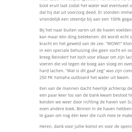
boot eruit laat zodat het water wat eventueel 
dat hij dat uit voorzorg deed. Er stonden imm
vriendelijk een steentje bij aan een 100% geg
Bij het naar buiten varen uit de haven voelde
kan maar één ding betekenen: dit wordt echt
kracht en het geweld van de zee. “WOW!!” Klo
in een speciale behuizing die geen vocht en o
kreeg Reindert het toch voor elkaar om zijn lac
voeren die vol tegen de boeg aan sloeg en ove
hard lachen. “Wat is dit gaaf zeg” was zijn c
250 PK Yamaha outboard het water uit kwam.
Een van de mannen dacht heerlijk achterop de 
een paar keer los van de bank kwam besloot hi
konden we weer door richting de haven van S
even andere koek. Binnen in de haven hebben
te gaan om nog één keer die rush mee te mak
Heren, dank voor jullie komst en voor de open