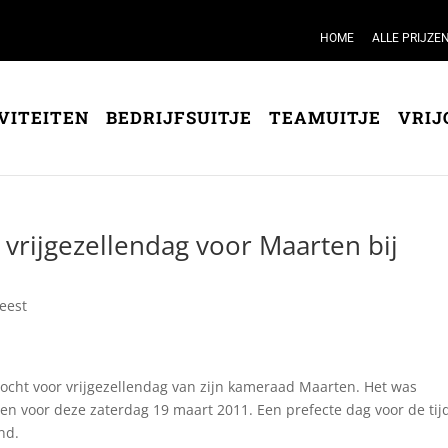
HOME
ALLE PRIJZE
VITEITEN
BEDRIJFSUITJE
TEAMUITJE
VRIJ
 vrijgezellendag voor Maarten bij
feest
ocht voor vrijgezellendag van zijn kameraad Maarten. Het was
gen voor deze zaterdag 19 maart 2011. Een prefecte dag voor de tij
nd.