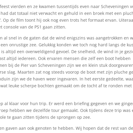
feest vierden en ze kwamen tussentijds even naar Scheveningen v
 had dat totaal niet verwacht en gehuld in een broek met een pluc
. Op de film toont hij ook nog even trots het formaat ervan. Uitera
et console van de PS1 gaan zitten.
al snel in de gaten dat de wind enigszins was aangetrokken en 
 een onrustige zee. Gelukkig konden we toch nog hard langs de kus
 is altijd een overweldigend gevoel. De snelheid, de wind in je gezi
t altijd iedereen. Ook ervaren mensen die zelf een boot hebben
men bij de Pier van Scheveningen zijn we en klein stuk doorgevare
rse slag. Maarten zat nog steeds voorop de boot met zijn pluche g
duin zijn we de haven weer ingevaren. In het eerste gedeelte, wa
at leuke scherpe bochten gemaakt om de tocht af te ronden met
p al klaar voor hun trip. Er werd een briefing gegeven en we ging
roep hebben we dezelfde tour gemaakt. Ook tijdens deze trip was 
le te gaan zitten tijdens de sprongen op zee.
en gaven aan ook genoten te hebben. Wij hopen dat de rest van d