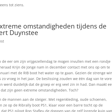
eens tot ziens.
xtreme omstandigheden tijdens de
dert Duynstee
est
 de eer om zijn vrijgezellendag te mogen invullen met een rondje
ameraad Krijn de Jonge nam in december contact met ons op om te
anuari met de RIB boot het water op te gaan. Gezien de strenge wi
 zo vroeg in het jaar. De beslissing zouden we één dag van te vor
jn werd duidelijk dat de groep er erg veel zin in had. Dan maakt e
t; dat zijn geen extreme omstandigheden. Toch?
n de mannen aan de steiger. Met regenkleding, oude schoenen,
 ze op de Ribrally boot PS1, klaar voor een barre tocht op de
n dat PS1 piloot Ron Stafleu de doppen van de zelf lozende kuip va