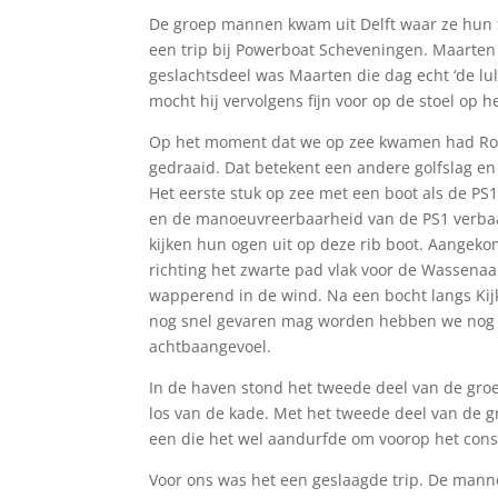
De groep mannen kwam uit Delft waar ze hun 
een trip bij Powerboat Scheveningen. Maarten
geslachtsdeel was Maarten die dag echt ‘de lul’
mocht hij vervolgens fijn voor op de stoel op h
Op het moment dat we op zee kwamen had Ron 
gedraaid. Dat betekent een andere golfslag en
Het eerste stuk op zee met een boot als de PS1
en de manoeuvreerbaarheid van de PS1 verbaas
kijken hun ogen uit op deze rib boot. Aangeko
richting het zwarte pad vlak voor de Wassenaa
wapperend in de wind. Na een bocht langs Kijk
nog snel gevaren mag worden hebben we nog w
achtbaangevoel.
In de haven stond het tweede deel van de groe
los van de kade. Met het tweede deel van de g
een die het wel aandurfde om voorop het conso
Voor ons was het een geslaagde trip. De mann