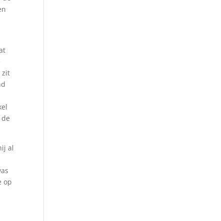
en
at
e
zit
nd
kel
 de
ij al
was
e op