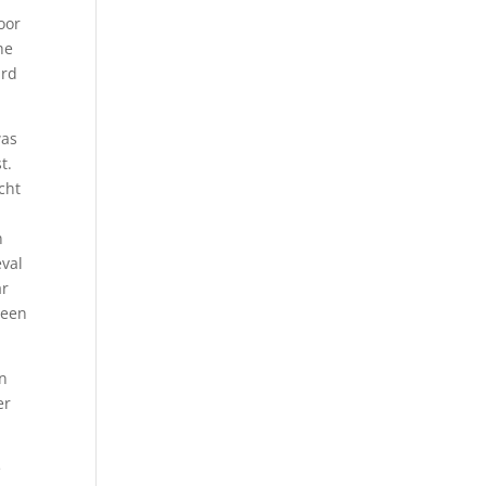
oor
he
ard
was
t.
cht
n
eval
ar
 een
en
er
e