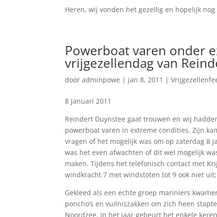
Heren, wij vonden het gezellig en hopelijk nog 
Powerboat varen onder e
vrijgezellendag van Rein
door
adminpowe
|
jan 8, 2011
|
Vrijgezellenfe
8 Januari 2011
Reindert Duynstee gaat trouwen en wij hadden
powerboat varen in extreme condities. Zijn k
vragen of het mogelijk was om op zaterdag 8 j
was het even afwachten of dit wel mogelijk was
maken. Tijdens het telefonisch contact met Kri
windkracht 7 met windstoten tot 9 ook niet ui
Gekleed als een echte groep mariniers kwame
poncho’s en vuilniszakken om zich heen stapten
Noordzee. In het jaar gebeurt het enkele kere