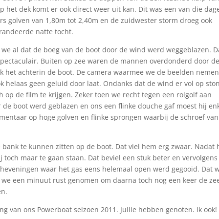
op het dek komt er ook direct weer uit kan. Dit was een van die dag
ers golven van 1,80m tot 2,40m en de zuidwester storm droeg ook
arandeerde natte tocht.
n we al dat de boeg van de boot door de wind werd weggeblazen. D
 spectaculair. Buiten op zee waren de mannen overdonderd door d
nk het achterin de boot. De camera waarmee we de beelden nemen 
ok helaas geen geluid door laat. Ondanks dat de wind er vol op sto
h op de film te krijgen. Zeker toen we recht tegen een rolgolf aan
r de boot werd geblazen en ons een flinke douche gaf moest hij en
ommentaar op hoge golven en flinke sprongen waarbij de schroef van
bank te kunnen zitten op de boot. Dat viel hem erg zwaar. Nadat h
j toch maar te gaan staan. Dat beviel een stuk beter en vervolgens
cheveningen waar het gas eens helemaal open werd gegooid. Dat 
 we een minuut rust genomen om daarna toch nog een keer de ze
en.
ing van ons Powerboat seizoen 2011. Jullie hebben genoten. Ik ook!