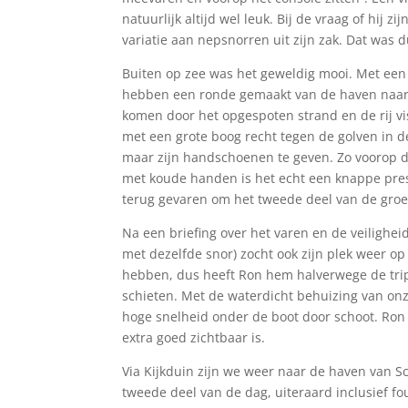
natuurlijk altijd wel leuk. Bij de vraag of hij z
variatie aan nepsnorren uit zijn zak. Dat was
Buiten op zee was het geweldig mooi. Met een v
hebben een ronde gemaakt van de haven naar d
komen door het opgespoten strand en de rij vis
met een grote boog recht tegen de golven in de
maar zijn handschoenen te geven. Zo voorop de
met koude handen is het echt een knappe prest
terug gevaren om het tweede deel van de groe
Na een briefing over het varen en de veilighe
met dezelfde snor) zocht ook zijn plek weer op
hebben, dus heeft Ron hem halverwege de tri
schieten. Met de waterdicht behuizing van on
hoge snelheid onder de boot door schoot. Ron
extra goed zichtbaar is.
Via Kijkduin zijn we weer naar de haven van
tweede deel van de dag, uiteraard inclusief fo