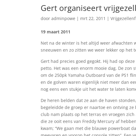
Gert organiseert vrijgeze
door
adminpowe
|
mrt 22, 2011
|
Vrijgezellen
19 maart 2011
Net na de winter is het altijd weer afwachten 
sneeuwen en zo zitten we weer lekker op het te
Gert had precies goed gegokt. Hij had op deze 
petto. Het was een enorm mooie dag. De zon sto
om de 250pk Yamaha Outboard van de PS1 flink
en de golven waren eigenlijk niet meer dan ee
nog eens een stukje uit het water te laten kom
De heren belden dat ze aan de haven stonden,
begeleidde de groep er naartoe en ontving ze 
club nam plaats op het terras en vroegen zich a
die ze ooit eens van Freddy Mercury af hebben
kwam; “We gaan met die blauwe powerboat da
meevaren en voorop het console zitten”. Een vr