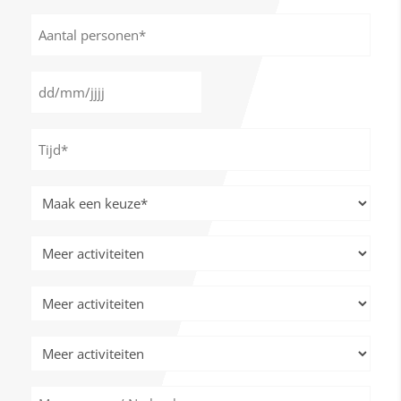
Aantal
personen
*
Datum
DD
*
slash
Tijd
MM
*
slash
JJJJ
Meer
activiteiten
*
Meer
activiteiten
Meer
activiteiten
Meer
activiteiten
Meer