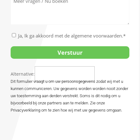
vragen
/
Nu
boeken
Akkoord
Ja, Ik ga akkoord met de algemene voorwaarden.*
met
de
algemene
voorwaarden
*
Alternative:
Dit formulier vraagt u om uw persoonsgegevens zodat wij met u
kunnen communiceren. Uw gegevens worden worden nooit zonder
uw toestemming aan derden verstrekt. Soms is dit nodig om u
bijvoorbeeld bij onze partners aan te melden. Zie onze
Privacyverklaring om te zien hoe wij met uw gegevens omgaan.