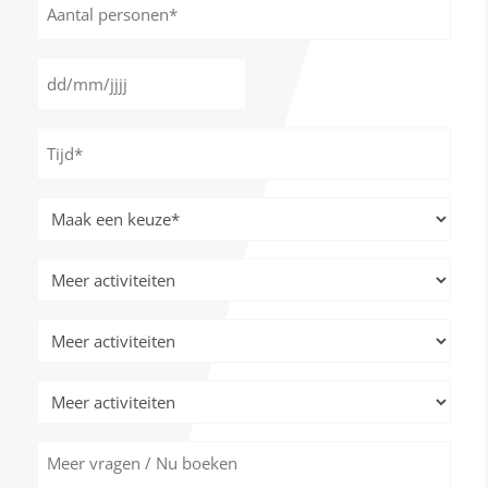
personen
*
Datum
DD
*
slash
Tijd
MM
*
slash
JJJJ
Meer
activiteiten
*
Meer
activiteiten
Meer
activiteiten
Meer
activiteiten
Meer
vragen