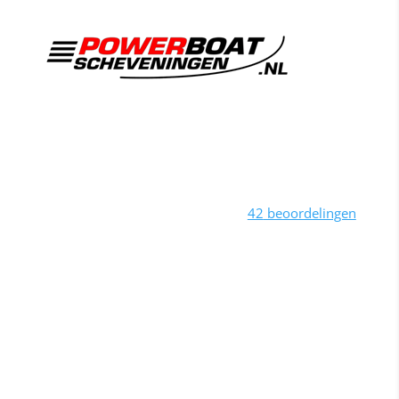
Varen met een RHIB powerboat tot wel 600PK OP
Scheveningen. Leuke activiteiten voor je bedrijfsuitje,
vrijgezellenfeest of groepsuitje.
Beoordeling
door klanten:
4,3
/
5
42
beoordelingen
Powerboat Scheveningen
Bedrijfsuitje Scheveningen
Over ons
Teamuitje
Bedrijfsuitje
Kinderfeestje
Bedrijfsuitje