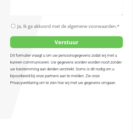
/
Nu
boeken
Akkoord
Ja, Ik ga akkoord met de algemene voorwaarden.*
met
de
algemene
voorwaarden
Dit formulier vraagt u om uw persoonsgegevens zodat wij met u
Alternative:
*
kunnen communiceren. Uw gegevens worden worden nooit zonder
uw toestemming aan derden verstrekt. Soms is dit nodig om u
bijvoorbeeld bij onze partners aan te melden. Zie onze
Privacyverklaring om te zien hoe wij met uw gegevens omgaan.