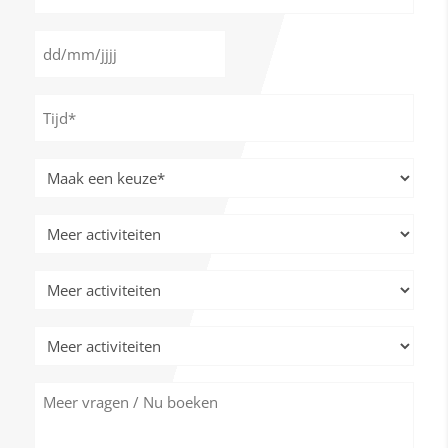
*
Datum
DD
*
slash
Tijd
MM
*
slash
JJJJ
Meer
activiteiten
*
Meer
activiteiten
Meer
activiteiten
Meer
activiteiten
Meer
vragen
/