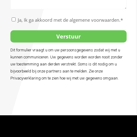
Nu
boeken
Akkoord
Ja, Ik ga akkoord met de algemene voorwaarden.*
met
de
algemene
voorwaarden
Dit formulier vraagt u om uw persoonsgegevens zodat wij met u
Alternative:
*
kunnen communiceren. Uw gegevens worden worden nooit zonder
uw toestemming aan derden verstrekt. Soms is dit nodig om u
bijvoorbeeld bij onze partners aan te melden. Zie onze
Privacyverklaring om te zien hoe wij met uw gegevens omgaan.