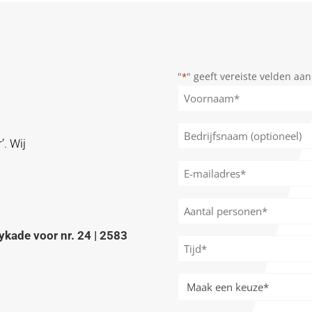
"
" geeft vereiste velden aan
*
Naam
*
Voornaam
Bedrijfsnaam
’. Wij
(optioneel)
E-
mailadres
*
Aantal
personen
ykade voor nr. 24 | 2583
*
Tijd
*
Meer
activiteiten