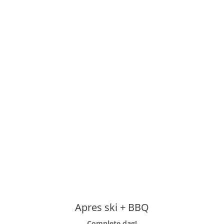
shop lullen pimpen?
eatieve proces leidt
Apres ski + BBQ
Complete dag!