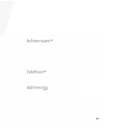
Achternaam
Telefoon*
*
Datum
DD
*
slash
MM
slash
JJJJ