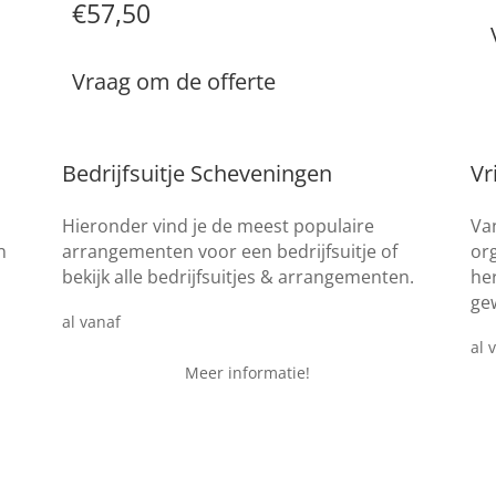
€57,50
Vraag om de offerte
Bedrijfsuitje Scheveningen
Vr
Hieronder vind je de meest populaire
Van
n
arrangementen voor een bedrijfsuitje of
or
bekijk alle bedrijfsuitjes & arrangementen.
he
gew
€ 24,95
al vanaf
al 
Meer informatie!