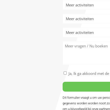
*
Meer
activiteiten
Meer
activiteiten
Meer
activiteiten
Meer
vragen
/
Nu
boeken
Akkoord
Ja, Ik ga akkoord met d
met
de
algemene
voorwaarden
Dit formulier vraagt u om uw pe
Alternative:
*
gegevens worden worden nooit zon
om u bijvoorbeeld bij onze partner