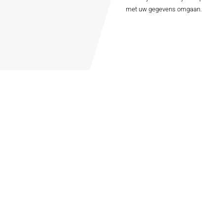
met uw gegevens omgaan.
werboat
heveningen
ijfsuitje Scheveningen
 ons
uitje
ijfsuitje
erfeestje
ijfsuitje
gezellenfeest
viteiten