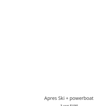
vieren.
Wat is inbegrepen tijdens de work
Alle benodigde knutselmaterialen
Een deskundige begeleider die je door het cr
Je eigen gepimpte piemel als aandenken
Onbeperkt plezier en creativiteit
Prijzen:
Groep vanaf 10 personen
€ 30,- p.p.
Apres Ski + powerboat
3 uur FUN!