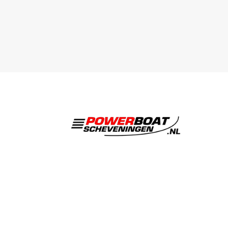
Po
Sc
Bedr
Over
Varen met een RHIB powerboat
Team
tot wel 600PK OP Scheveningen.
Bedr
Leuke activiteiten voor je
Kind
bedrijfsuitje, vrijgezellenfeest of
Bedr
groepsuitje.
Vrij
Acti