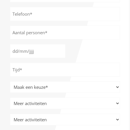
*
Telefoon*
*
Aantal
personen
*
Datum
DD
*
slash
Tijd
MM
*
slash
JJJJ
Meer
activiteiten
*
Meer
activiteiten
Meer
activiteiten