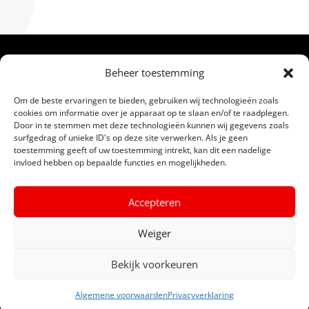
Beheer toestemming
Om de beste ervaringen te bieden, gebruiken wij technologieën zoals
cookies om informatie over je apparaat op te slaan en/of te raadplegen.
Door in te stemmen met deze technologieën kunnen wij gegevens zoals
surfgedrag of unieke ID's op deze site verwerken. Als je geen
toestemming geeft of uw toestemming intrekt, kan dit een nadelige
Varen met een RHIB powerboat tot wel 600PK OP
invloed hebben op bepaalde functies en mogelijkheden.
Scheveningen. Leuke activiteiten voor je bedrijfsuitje,
vrijgezellenfeest of groepsuitje.
Accepteren
Beoordeling
door klanten:
4,3
/
5
42
beoordelingen
Weiger
Powerboat Scheveningen
Bekijk voorkeuren
Bedrijfsuitje Scheveningen
Algemene voorwaarden
Privacyverklaring
INFO / BOEKEN
Over ons