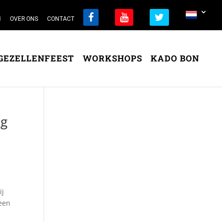
N
OVER ONS
CONTACT
GEZELLENFEEST
WORKSHOPS
KADO BON
ag
ij
 een