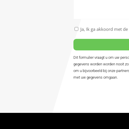
vragen
/
Nu
boeken
Akkoord
Ja, Ik ga akkoord met d
met
de
algemene
voorwaarden
Dit formulier vraagt u om uw pe
Alternative:
*
gegevens worden worden nooit zon
om u bijvoorbeeld bij onze partner
met uw gegevens omgaan.