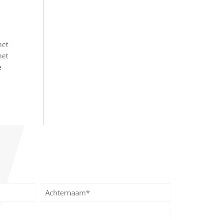
het
het
e
Achternaam