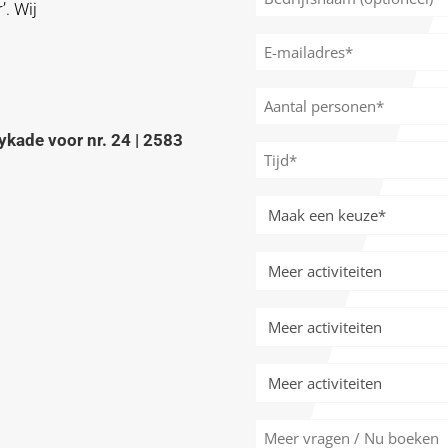
’. Wij
(optioneel)
E-
mailadres
*
Aantal
personen
ykade voor nr. 24 | 2583
*
Tijd
*
Meer
activiteiten
*
Meer
activiteiten
Meer
activiteiten
Meer
activiteiten
Meer