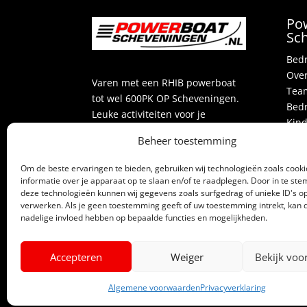
Po
Sc
Bedr
Over
Varen met een RHIB powerboat
Team
tot wel 600PK OP Scheveningen.
Bedr
Leuke activiteiten voor je
Kind
bedrijfsuitje, vrijgezellenfeest of
Bedr
Beheer toestemming
groepsuitje.
Vrij
Om de beste ervaringen te bieden, gebruiken wij technologieën zoals cook
Acti
Beoordeling
door klanten:
4,3
/
informatie over je apparaat op te slaan en/of te raadplegen. Door in te s
Over
deze technologieën kunnen wij gegevens zoals surfgedrag of unieke ID's op
5
42
beoordelingen
Blog
verwerken. Als je geen toestemming geeft of uw toestemming intrekt, kan d
Alle
nadelige invloed hebben op bepaalde functies en mogelijkheden.
Part
Cont
Accepteren
Weiger
Bekijk voo
Algemene voorwaarden
Privacyverklaring