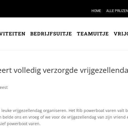
HOME
ALLE PRIJZE
VITEITEN
BEDRIJFSUITJE
TEAMUITJE
VRIJ
rt volledig verzorgde vrijgezellend
feest
leuke vrijgezellendag organiseren. Het Rib powerboat varen valt b
elde ons en vroeg of we voor de vrijgezellendag van zijn vriend
sief powerboot varen.