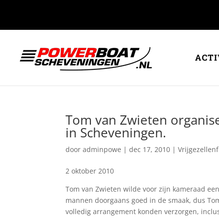
ACTI
Tom van Zwieten organisee
in Scheveningen.
door
adminpowe
|
dec 17, 2010
|
Vrijgezellen
2 oktober 2010
Tom van Zwieten wilde voor zijn kameraad een 
mannen doorgaans goed in de smaak, dus Tom b
volledig arrangement konden verzorgen, inclu