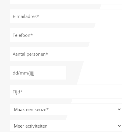
(optioneel)
E-
mailadres
*
Telefoon*
*
Aantal
personen
*
Datum
DD
*
slash
Tijd
MM
*
slash
JJJJ
Meer
activiteiten
*
Meer
activiteiten