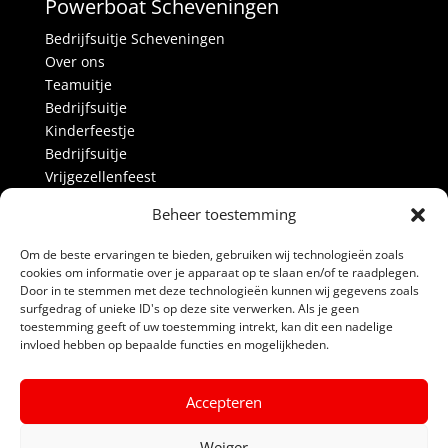
Powerboat Scheveningen
Bedrijfsuitje Scheveningen
Over ons
Teamuitje
Bedrijfsuitje
Kinderfeestje
Bedrijfsuitje
Vrijgezellenfeest
Activiteiten
Beheer toestemming
Over ons
Blog
Om de beste ervaringen te bieden, gebruiken wij technologieën zoals
Alle prijzen
cookies om informatie over je apparaat op te slaan en/of te raadplegen.
Partners
Door in te stemmen met deze technologieën kunnen wij gegevens zoals
surfgedrag of unieke ID's op deze site verwerken. Als je geen
Contact
toestemming geeft of uw toestemming intrekt, kan dit een nadelige
invloed hebben op bepaalde functies en mogelijkheden.
Links
Algemene voorwaarden
Accepteren
Privacyverklaring
Powerboat Scheveningen
Weiger