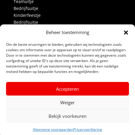
Teamuitje
Bedrijfsuitje
Kinderfeestje
Bedrijfsuitje
Vrijgezellenfeest
Beheer toestemming
Activiteiten
Over ons
Om de beste ervaringen te bieden, gebruiken wij technologieën zoals
Blog
cookies om informatie over je apparaat op te slaan en/of te raadplegen.
Door in te stemmen met deze technologieën kunnen wij gegevens zoals
Alle prijzen
surfgedrag of unieke ID's op deze site verwerken. Als je geen
Partners
toestemming geeft of uw toestemming intrekt, kan dit een nadelige
Contact
invloed hebben op bepaalde functies en mogelijkheden.
Links
Accepteren
Algemene voorwaarden
Weiger
Privacyverklaring
Powerboat Scheveningen
Bekijk voorkeuren
Algemene voorwaarden
Privacyverklaring
INFO / BOEKEN