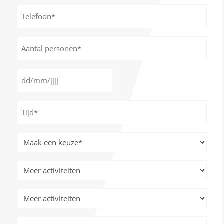
*
Telefoon*
*
Aantal
personen
*
Datum
DD
*
slash
Tijd
MM
*
slash
JJJJ
Meer
activiteiten
*
Meer
activiteiten
Meer
activiteiten
Meer