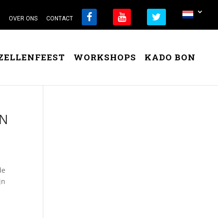
OVER ONS
CONTACT
ZELLENFEEST
WORKSHOPS
KADO BON
5N
de
jn
t