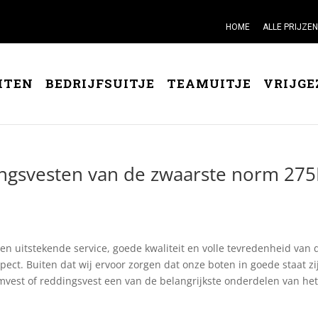
HOME
ALLE PRIJZEN
ITEN
BEDRIJFSUITJE
TEAMUITJE
VRIJGE
dingsvesten van de zwaarste norm 27
en uitstekende service, goede kwaliteit en volle tevredenheid van 
aspect. Buiten dat wij ervoor zorgen dat onze boten in goede staat zi
emvest of reddingsvest een van de belangrijkste onderdelen van he