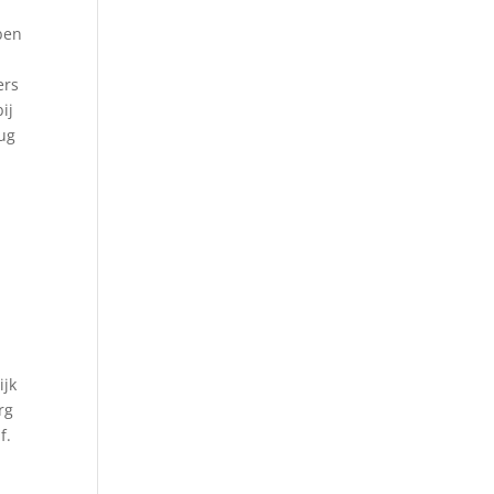
ben
ers
ij
rug
ijk
rg
f.