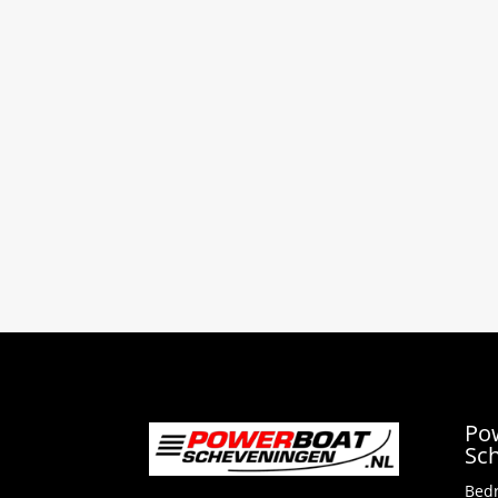
Po
Sc
Bedr