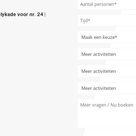
Aantal
personen
ykade voor nr. 24 |
*
Tijd
*
Meer
activiteiten
*
Meer
activiteiten
Meer
activiteiten
Meer
activiteiten
Meer
vragen
/
Nu
boeken