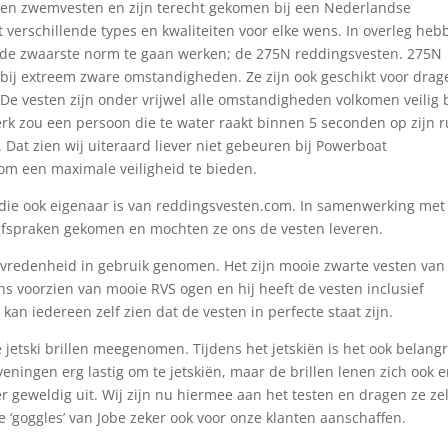
ken zwemvesten en zijn terecht gekomen bij een Nederlandse
 verschillende types en kwaliteiten voor elke wens. In overleg heb
t de zwaarste norm te gaan werken; de 275N reddingsvesten. 275N
 bij extreem zware omstandigheden. Ze zijn ook geschikt voor drag
De vesten zijn onder vrijwel alle omstandigheden volkomen veilig b
rk zou een persoon die te water raakt binnen 5 seconden op zijn 
Dat zien wij uiteraard liever niet gebeuren bij Powerboat
om een maximale veiligheid te bieden.
 die ook eigenaar is van reddingsvesten.com. In samenwerking met
e afspraken gekomen en mochten ze ons de vesten leveren.
tevredenheid in gebruik genomen. Het zijn mooie zwarte vesten van
ns voorzien van mooie RVS ogen en hij heeft de vesten inclusief
kan iedereen zelf zien dat de vesten in perfecte staat zijn.
jetski brillen meegenomen. Tijdens het jetskiën is het ook belangr
ningen erg lastig om te jetskiën, maar de brillen lenen zich ook e
 geweldig uit. Wij zijn nu hiermee aan het testen en dragen ze zel
 ‘goggles’ van Jobe zeker ook voor onze klanten aanschaffen.