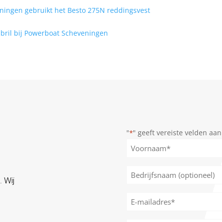
"
" geeft vereiste velden aan
*
Naam
*
Voornaam
Bedrijfsnaam
. Wij
(optioneel)
E-
mailadres
*