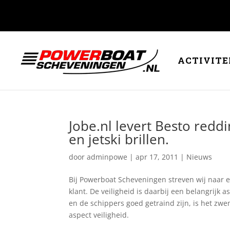
ACTIVITE
Jobe.nl levert Besto red
en jetski brillen.
door
adminpowe
|
apr 17, 2011
|
Nieuws
Bij Powerboat Scheveningen streven wij naar e
klant. De veiligheid is daarbij een belangrijk 
en de schippers goed getraind zijn, is het zw
aspect veiligheid.