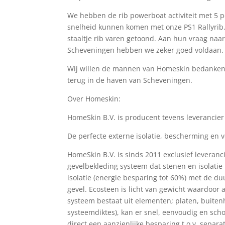
We hebben de rib powerboat activiteit met 5 p
snelheid kunnen komen met onze PS1 Rallyrib.
staaltje rib varen getoond. Aan hun vraag naar 
Scheveningen hebben we zeker goed voldaan.
Wij willen de mannen van Homeskin bedanken 
terug in de haven van Scheveningen.
Over Homeskin:
HomeSkin B.V. is producent tevens leveranci
De perfecte externe isolatie, bescherming en 
HomeSkin B.V. is sinds 2011 exclusief leveran
gevelbekleding systeem dat stenen en isolatie
isolatie (energie besparing tot 60%) met de du
gevel. Ecosteen is licht van gewicht waardoor 
systeem bestaat uit elementen; platen, buitenh
systeemdiktes), kan er snel, eenvoudig en sch
direct een aanzienlijke besparing t.o.v. separa