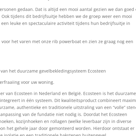
ersonen gedaan. Dat is altijd een mooi aantal gezien we dan goed
 Ook tijdens dit bedrijfsuitje hebben we de groep weer een mooi
een leuke en spectaculaire activiteit tijdens hun bedrijfsuitje in
voor het varen met onze rib powerboat en zien ze graag nog een
er van het duurzame gevelbekledingsysteem Ecosteen
verfraaiing voor uw woning.
cier van Ecosteen in Nederland en België. Ecosteen is het duurzam
 integreert in één systeem. Dit kwaliteitsproduct combineert maxim
urzame, authentieke en traditionele uitstraling van een “volle” ste
aanpassing van de fundatie niet nodig is. Doordat het Ecosteen
oeken, kozijnhoeken en rollagen (welke leverbaar zijn in diverse
oon het gehele jaar door gemonteerd worden. Hierdoor ontstaat er
te isolatie en een traditionele bakstenen buitengevel.