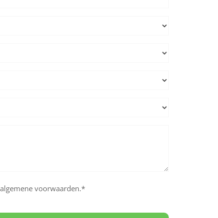
slash
JJJJ
e algemene voorwaarden.*