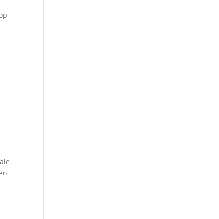
 op
e
ale
nen