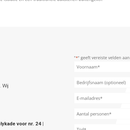
"
" geeft vereiste velden aan
*
Naam
*
Voornaam
Bedrijfsnaam
. Wij
(optioneel)
E-
mailadres
*
Aantal
personen
ykade voor nr. 24 |
*
Tijd