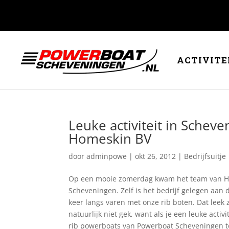
ACTIVITE
Leuke activiteit in Scheve
Homeskin BV
door
adminpowe
|
okt 26, 2012
|
Bedrijfsuitje
Op een mooie zomerdag kwam het team van Hom
Scheveningen. Zelf is het bedrijf gelegen aa
keer langs varen met onze rib boten. Dat leek 
natuurlijk niet gek, want als je een leuke activ
rib powerboats van Powerboat Scheveningen to