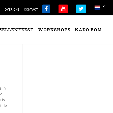
OVER ONS
CONTACT
ZELLENFEEST
WORKSHOPS
KADO BON
e in
ke
 is
et de