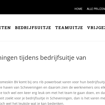
HOME
ALLE PRIJZEN
ITEN
BEDRIJFSUITJE
TEAMUITJE
VRIJGE
ningen tijdens bedrijfsuitje van
eskin BV komt bij ons rib powerboat varen voor hun bedrijfsuitj
n de haven van Scheveningen en daarom zien de werknemers ons el
ze toch wel een keer erg leuk om met het team te gaan doen, en dat
iteit zoekt voor je bedrijfsuitje in Scheveningen, dan is het varen m
ch wel het leukste wat je kan bedenken.