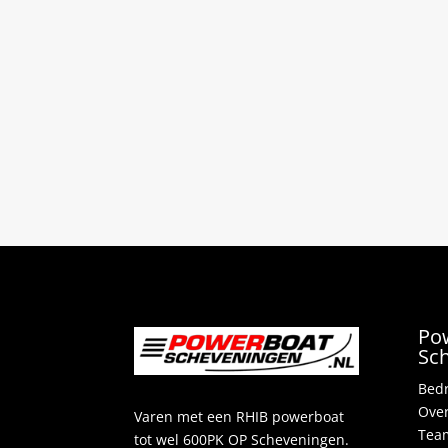
Po
Sc
Bedr
Over
Varen met een RHIB powerboat
Team
tot wel 600PK OP Scheveningen.