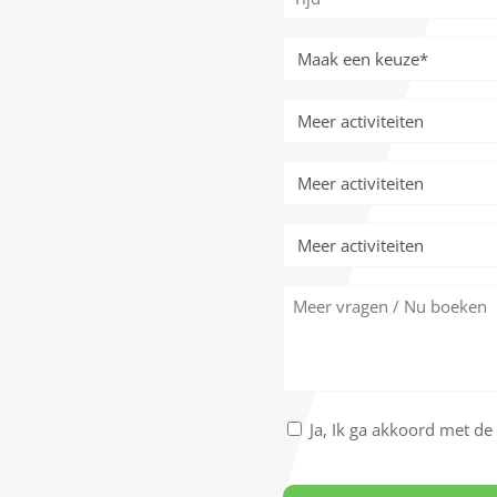
*
Meer
activiteiten
*
Meer
activiteiten
Meer
activiteiten
Meer
activiteiten
Meer
vragen
/
Nu
boeken
Akkoord
Ja, Ik ga akkoord met d
met
CAPTCHA
de