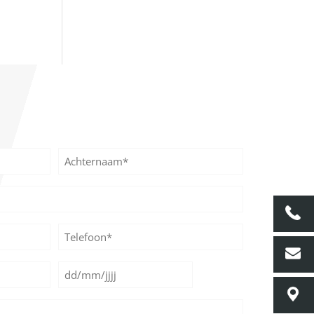
Achternaam
Telefoon*
*
Datum
DD
*
slash
MM