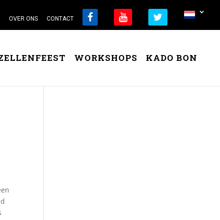
OVER ONS
CONTACT
ZELLENFEEST
WORKSHOPS
KADO BON
een
ld
s