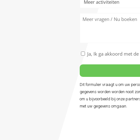
activiteiten
Meer
vragen
/
Nu
boeken
Akkoord
Ja, Ik ga akkoord met d
met
de
algemene
voorwaarden
Dit formulier vraagt u om uw per
Alternative:
*
gegevens worden worden nooit zon
om u bijvoorbeeld bij onze partner
met uw gegevens omgaan.