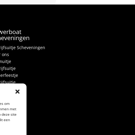
werboat
heveningen
ijfsuitje Scheveningen
 ons
uitje
ijfsuitje
erfeestje
ijfsuitje
gezellenfeest
viteiten
 ons
ies om
temmen met
 deze site
 prijzen
it een
ners
act