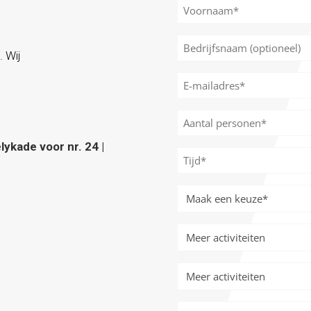
Naam
*
Voornaam
Bedrijfsnaam
. Wij
(optioneel)
E-
mailadres
*
Aantal
personen
ykade voor nr. 24 |
*
Tijd
*
Meer
activiteiten
*
Meer
activiteiten
Meer
activiteiten
Meer