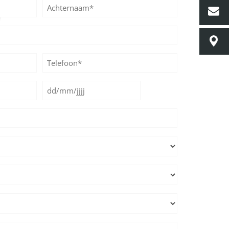
Achternaam
Telefoon*
*
Datum
DD
*
slash
MM
slash
JJJJ