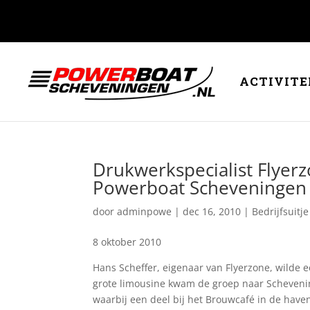
ACTIVITE
Drukwerkspecialist Flyerzo
Powerboat Scheveningen
door
adminpowe
|
dec 16, 2010
|
Bedrijfsuitje
8 oktober 2010
Hans Scheffer, eigenaar van Flyerzone, wilde e
grote limousine kwam de groep naar Scheveni
waarbij een deel bij het Brouwcafé in de haven