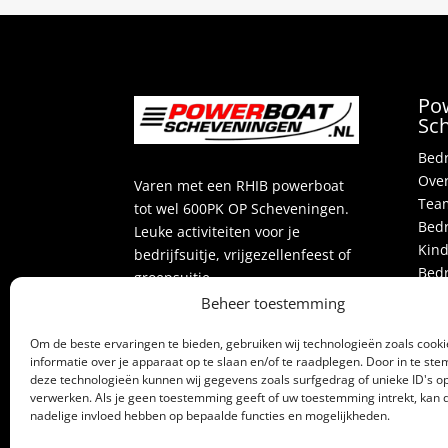
Po
Sc
Bedr
Over
Varen met een RHIB powerboat
Team
tot wel 600PK OP Scheveningen.
Bedr
Leuke activiteiten voor je
Kind
bedrijfsuitje, vrijgezellenfeest of
Bedr
groepsuitje.
Vrij
Beheer toestemming
Acti
Beoordeling
door klanten:
4,3
/
Over
Om de beste ervaringen te bieden, gebruiken wij technologieën zoals cook
5
42
beoordelingen
informatie over je apparaat op te slaan en/of te raadplegen. Door in te s
Blog
deze technologieën kunnen wij gegevens zoals surfgedrag of unieke ID's op
Alle
verwerken. Als je geen toestemming geeft of uw toestemming intrekt, kan d
Part
nadelige invloed hebben op bepaalde functies en mogelijkheden.
Cont