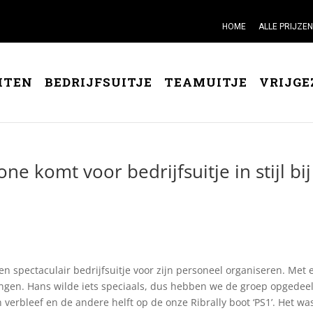
HOME
ALLE PRIJZEN
ITEN
BEDRIJFSUITJE
TEAMUITJE
VRIJGE
ne komt voor bedrijfsuitje in stijl bij
en spectaculair bedrijfsuitje voor zijn personeel organiseren. Met 
ngen. Hans wilde iets speciaals, dus hebben we de groep opgedee
 verbleef en de andere helft op de onze Ribrally boot ‘PS1’. Het wa