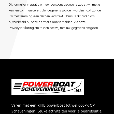
voorwaarden
Dit formulier vraagt u om uw persoonsgegevens zodat wij met u
*
kunnen communiceren. Uw gegevens worden worden nooit zonder
uw toestemming aan derden verstrekt. Soms is dit nodig om u
bijvoorbeeld bij onze partners aan te melden. Zie onze
Privacyverklaring om te zien hoe wij met uw gegevens omgaan.
Varen met een RHIB powerboat tot wel 600PK OP
Scheveningen. Leuke activiteiten voor je bedrijfsuitje,