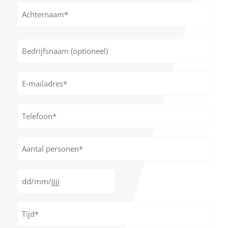
Voornaam
Achternaam
Bedrijfsnaam
(optioneel)
E-
mailadres
*
Telefoon*
*
Aantal
personen
*
Datum
DD
*
slash
Tijd
MM
*
slash