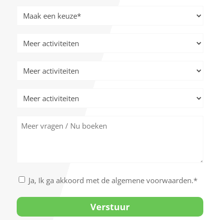
JJJJ
Meer
activiteiten
*
Meer
activiteiten
Meer
activiteiten
Meer
activiteiten
Meer
vragen
/
Nu
boeken
Akkoord
Ja, Ik ga akkoord met de algemene voorwaarden.*
met
de
algemene