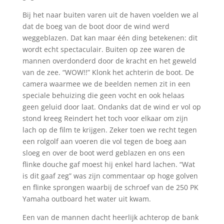
Bij het naar buiten varen uit de haven voelden we al
dat de boeg van de boot door de wind werd
weggeblazen. Dat kan maar één ding betekenen: dit
wordt echt spectaculair. Buiten op zee waren de
mannen overdonderd door de kracht en het geweld
van de zee. “WOW!!” Klonk het achterin de boot. De
camera waarmee we de beelden nemen zit in een
speciale behuizing die geen vocht en ook helaas
geen geluid door laat. Ondanks dat de wind er vol op
stond kreeg Reindert het toch voor elkaar om zijn
lach op de film te krijgen. Zeker toen we recht tegen
een rolgolf aan voeren die vol tegen de boeg aan
sloeg en over de boot werd geblazen en ons een
flinke douche gaf moest hij enkel hard lachen. “Wat
is dit gaaf zeg” was zijn commentaar op hoge golven
en flinke sprongen waarbij de schroef van de 250 PK
Yamaha outboard het water uit kwam.
Een van de mannen dacht heerlijk achterop de bank