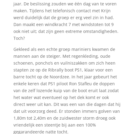
jaar. De beslissing zouden we één dag van te voren
maken. Tijdens het telefonisch contact met Krijn
werd duidelijk dat de groep er erg veel zin in had.
Dan maakt een windkracht 7 met windstoten tot 9
ook niet uit; dat zijn geen extreme omstandigheden.
Toch?
Gekleed als een echte groep mariniers kwamen de
mannen aan de steiger. Met regenkleding, oude
schoenen, poncho’s en vuilniszakken om zich heen
stapten ze op de Ribrally boot PS1, klaar voor een
barre tocht op de Noordzee. In het jaar gebeurt het
enkele keren dat PS1 piloot Ron Stafleu de doppen
van de zelf lozende kuip van de boot eruit laat zodat
het water wat eventueel op het dek komt er ook
direct weer uit kan. Dit was een van die dagen dat hij
dat uit voorzorg deed. Er stonden immers golven van
1,80m tot 2,40m en de zuidwester storm droeg ook
vriendelijk een steentje bij aan een 100%
gegarandeerde natte tocht.