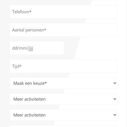
*
Telefoon*
*
Aantal
personen
*
Datum
DD
*
slash
Tijd
MM
*
slash
JJJJ
Meer
activiteiten
*
Meer
activiteiten
Meer
activiteiten