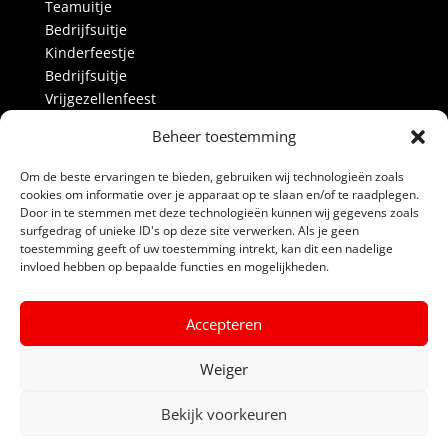
Teamuitje
Bedrijfsuitje
Kinderfeestje
Bedrijfsuitje
Vrijgezellenfeest
Activiteiten
Beheer toestemming
Over ons
Blog
Om de beste ervaringen te bieden, gebruiken wij technologieën zoals
Alle prijzen
cookies om informatie over je apparaat op te slaan en/of te raadplegen.
Partners
Door in te stemmen met deze technologieën kunnen wij gegevens zoals
surfgedrag of unieke ID's op deze site verwerken. Als je geen
Contact
toestemming geeft of uw toestemming intrekt, kan dit een nadelige
invloed hebben op bepaalde functies en mogelijkheden.
Links
Algemene voorwaarden
Accepteren
Privacyverklaring
Powerboat Scheveningen
Weiger
Bekijk voorkeuren