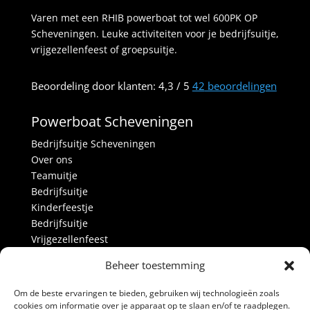
Varen met een RHIB powerboat tot wel 600PK OP
Scheveningen. Leuke activiteiten voor je bedrijfsuitje,
vrijgezellenfeest of groepsuitje.
Beoordeling
door klanten:
4,3
/
5
42
beoordelingen
Powerboat Scheveningen
Bedrijfsuitje Scheveningen
Over ons
Teamuitje
Bedrijfsuitje
Kinderfeestje
Bedrijfsuitje
Vrijgezellenfeest
Activiteiten
Beheer toestemming
Over ons
Blog
Om de beste ervaringen te bieden, gebruiken wij technologieën zoals
Alle prijzen
cookies om informatie over je apparaat op te slaan en/of te raadplegen.