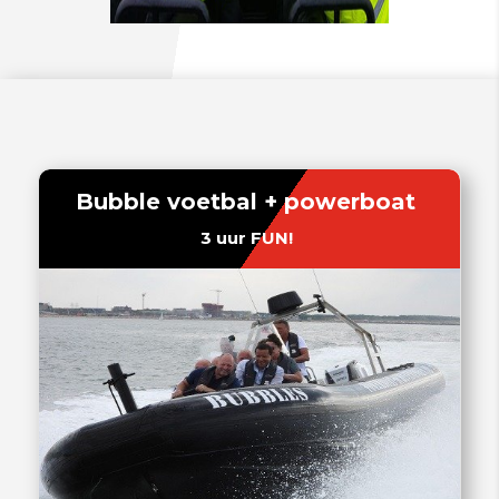
Bubble voetbal + powerboat
3 uur FUN!