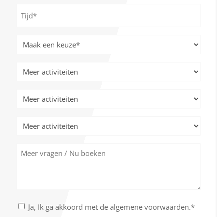
slash
Tijd
MM
*
slash
JJJJ
Meer
activiteiten
*
Meer
activiteiten
Meer
activiteiten
Meer
activiteiten
Meer
vragen
/
Nu
boeken
Akkoord
Ja, Ik ga akkoord met de algemene voorwaarden.*
met