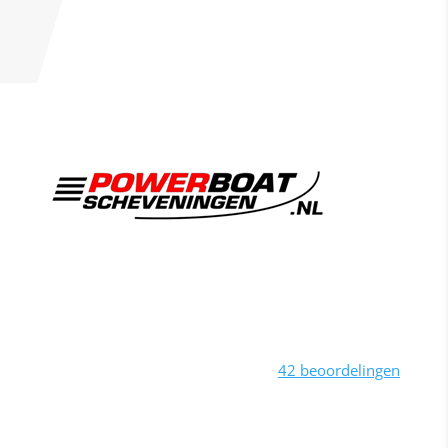
Varen met een RHIB powerboat tot wel 600PK OP
Scheveningen. Leuke activiteiten voor je bedrijfsuitje,
vrijgezellenfeest of groepsuitje.
Beoordeling
door klanten:
4,3
/
5
42
beoordelingen
Powerboat Scheveningen