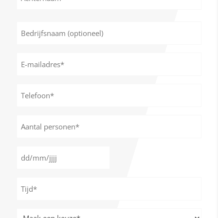
Achternaam
Bedrijfsnaam
(optioneel)
E-
mailadres
*
Telefoon*
*
Aantal
personen
*
Datum
DD
*
slash
Tijd
MM
*
slash
JJJJ
Meer