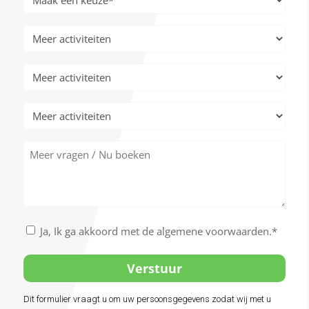
activiteiten
*
Meer
activiteiten
Meer
activiteiten
Meer
activiteiten
Meer
vragen
/
Nu
boeken
Akkoord
Ja, Ik ga akkoord met de algemene voorwaarden.*
met
de
algemene
voorwaarden
Dit formulier vraagt u om uw persoonsgegevens zodat wij met u
Alternative: