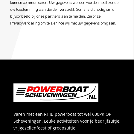
*
kunnen communiceren. Uw gegevens worden worden nooit zonder
uw toestemming aan derden verstrekt. Soms is dit nodig om u
bijvoorbeeld bij onze partners aan te melden. Zie onze
Privacyverklaring om te zien hoe wij met uw gegevens omgaan.
Varen met een RHIB powerboat tot wel 600PK OP
Scheveningen. Leuke activiteiten voor je bedrijfsuitje,
vrijgezellenfeest of groepsuitje.