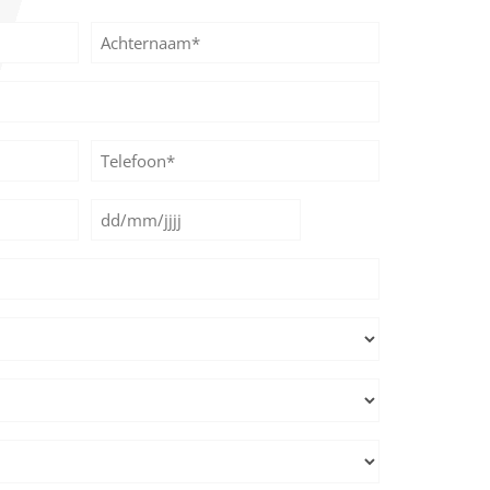
Achternaam
Telefoon*
*
Datum
DD
*
slash
MM
slash
JJJJ