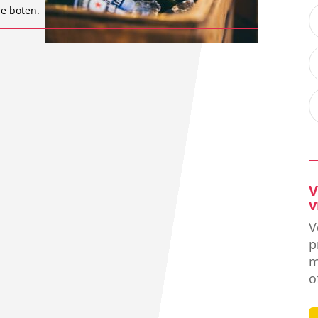
e boten.
V
v
V
p
m
o