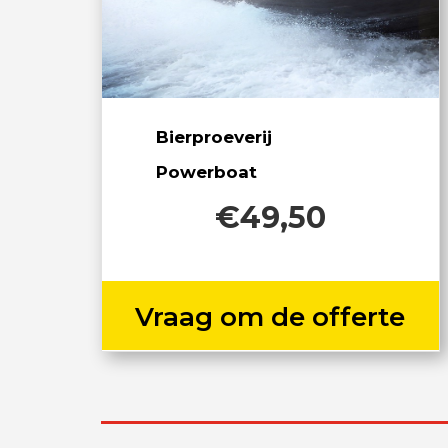
Bierproeverij
Powerboat
€49,50
Vraag om de offerte