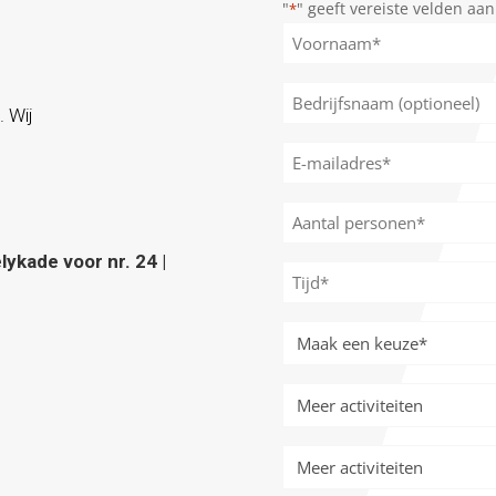
"
" geeft vereiste velden aan
*
Naam
*
Voornaam
Bedrijfsnaam
. Wij
(optioneel)
E-
mailadres
*
Aantal
personen
ykade voor nr. 24 |
*
Tijd
*
Meer
activiteiten
*
Meer
activiteiten
Meer
activiteiten