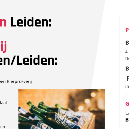
en
Leiden:
P
ij
B
4 
n/Leiden:
fl
B
p
en Bierproeverij
i
G
iaal
L
B
ven