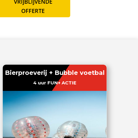
VRIJBLIJVENDE
OFFERTE
Bierproeverij + Bubble voetbal
4 uur FUN+ ACTIE