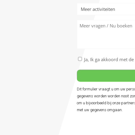
Meer
activiteiten
Meer
vragen
/
Nu
boeken
Akkoord
Ja, Ik ga akkoord met d
met
de
algemene
voorwaarden
Dit formulier vraagt u om uw per
*
gegevens worden worden nooit zon
om u bijvoorbeeld bij onze partner
met uw gegevens omgaan.