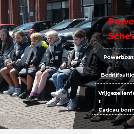
Powe
Sche
Powerboat
Bedrijfsuitj
Vrijgezellenf
t
Cadeau bon