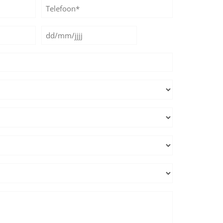
Telefoon*
*
Datum
DD
*
slash
MM
slash
JJJJ