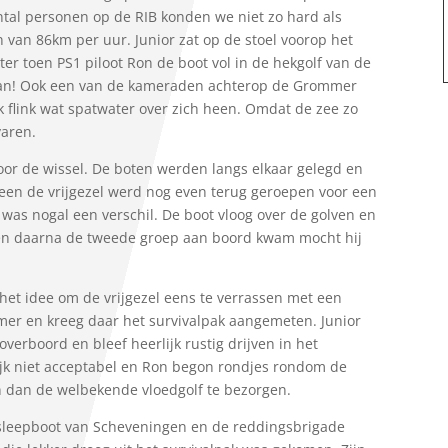
ntal personen op de RIB konden we niet zo hard als
van 86km per uur. Junior zat op de stoel voorop het
er toen PS1 piloot Ron de boot vol in de hekgolf van de
van! Ook een van de kameraden achterop de Grommer
k flink wat spatwater over zich heen. Omdat de zee zo
varen.
voor de wissel. De boten werden langs elkaar gelegd en
leen de vrijgezel werd nog even terug geroepen voor een
 was nogal een verschil. De boot vloog over de golven en
oen daarna de tweede groep aan boord kwam mocht hij
 het idee om de vrijgezel eens te verrassen met een
mer en kreeg daar het survivalpak aangemeten. Junior
verboord en bleef heerlijk rustig drijven in het
ijk niet acceptabel en Ron begon rondjes rondom de
 dan de welbekende vloedgolf te bezorgen.
de sleepboot van Scheveningen en de reddingsbrigade