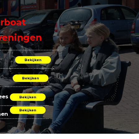
rboat
veningen
Bekijken
e
Bekijken
ees
Bekijken
Bekijken
nen