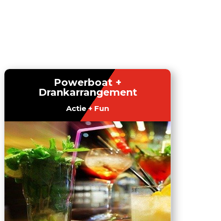
Powerboat +
Drankarrangement
Actie + Fun