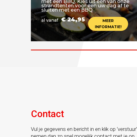
met een BBQ. Kies uit één van onze
strandtenten voor een uw dag af te
sluiten met een BBQ
€ 24,95
al vanaf
MEER
INFORMATIE!
Contact
Vul je gegevens en bericht in en klik op ‘verstuur’
nemen dan zo snel mogelijk contact met je op.