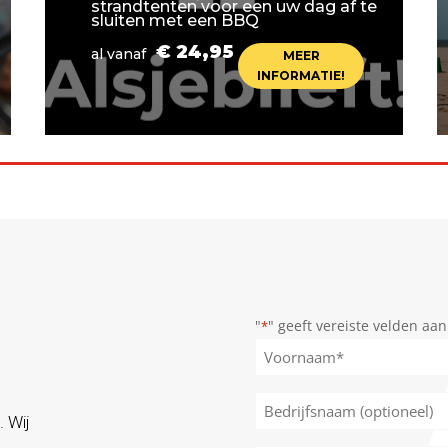
strandtenten voor een uw dag af te
sluiten met een BBQ
€ 24,95
al vanaf
MEER
INFORMATIE!
"
" geeft vereiste velden aan
*
Naam
*
Voornaam
Bedrijfsnaam
. Wij
(optioneel)