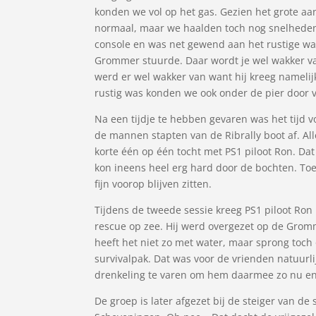
konden we vol op het gas. Gezien het grote aa
normaal, maar we haalden toch nog snelheden 
console en was net gewend aan het rustige wat
Grommer stuurde. Daar wordt je wel wakker 
werd er wel wakker van want hij kreeg namelij
rustig was konden we ook onder de pier door 
Na een tijdje te hebben gevaren was het tijd 
de mannen stapten van de Ribrally boot af. Al
korte één op één tocht met PS1 piloot Ron. Dat
kon ineens heel erg hard door de bochten. T
fijn voorop blijven zitten.
Tijdens de tweede sessie kreeg PS1 piloot Ron
rescue op zee. Hij werd overgezet op de Grom
heeft het niet zo met water, maar sprong toch o
survivalpak. Dat was voor de vrienden natuurl
drenkeling te varen om hem daarmee zo nu en
De groep is later afgezet bij de steiger van 