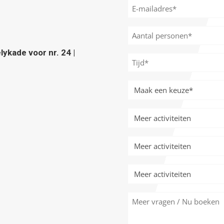
E-
mailadres
*
Aantal
personen
ykade voor nr. 24 |
*
Tijd
*
Meer
activiteiten
*
Meer
activiteiten
Meer
activiteiten
Meer
activiteiten
Meer
vragen
/