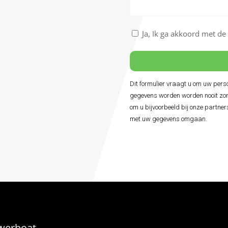
Nu
boeken
Akkoord
Ja, Ik ga akkoord met d
met
de
algemene
voorwaarden
Dit formulier vraagt u om uw per
*
gegevens worden worden nooit zon
om u bijvoorbeeld bij onze partner
met uw gegevens omgaan.
werboat