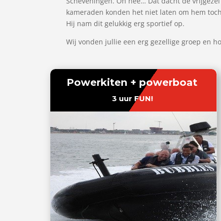
Scheveningen. Oh nee… Dat dacht de vrijgezel 
kameraden konden het niet laten om hem toch 
Hij nam dit gelukkig erg sportief op.
Wij vonden jullie een erg gezellige groep en 
Powerkiten + powerboat
3 uur FUN!