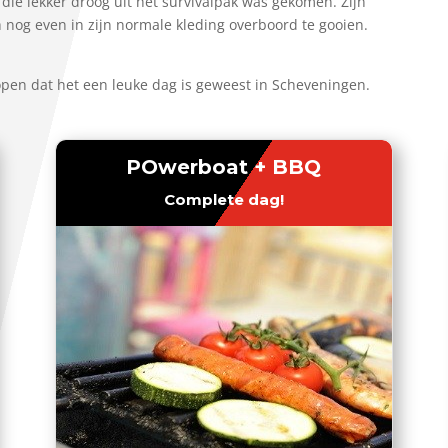
die lekker droog uit het survivalpak was gekomen. Zijn
nog even in zijn normale kleding overboord te gooien.
hopen dat het een leuke dag is geweest in Scheveningen.
POwerboat + BBQ
Complete dag!