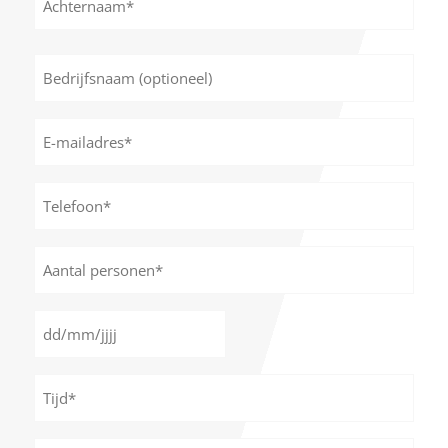
Achternaam
Bedrijfsnaam
(optioneel)
E-
mailadres
*
Telefoon*
*
Aantal
personen
*
Datum
DD
*
slash
Tijd
MM
*
slash
JJJJ