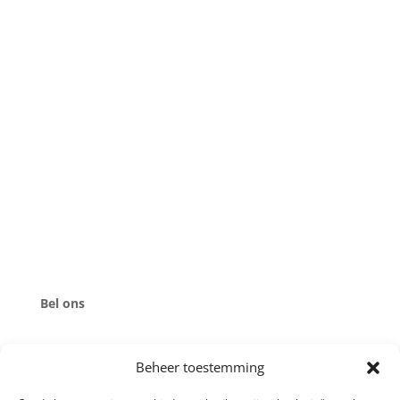
Links
Algemene voorwaarden
Privacyverklaring
Powerboat Scheveningen
Bel ons
Beheer toestemming