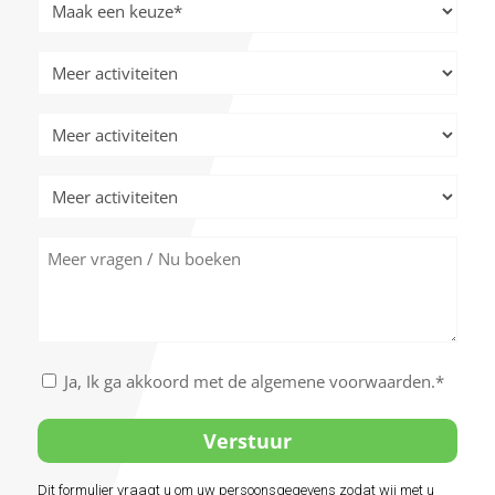
Meer
activiteiten
*
Meer
activiteiten
Meer
activiteiten
Meer
activiteiten
Meer
vragen
/
Nu
boeken
Akkoord
Ja, Ik ga akkoord met de algemene voorwaarden.*
met
de
algemene
voorwaarden
Dit formulier vraagt u om uw persoonsgegevens zodat wij met u