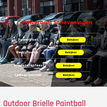
Powerboat Scheveningen
Powerboat
Bekijken
Bedrijfsuitje
Bekijken
Vrijgezellenfeest
Bekijken
Cadeau bonnen
Bekijken
Outdoor Brielle Paintball