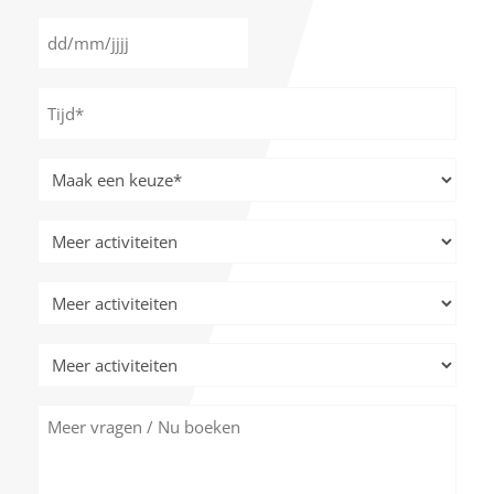
*
Datum
DD
*
slash
Tijd
MM
*
slash
JJJJ
Meer
activiteiten
*
Meer
activiteiten
Meer
activiteiten
Meer
activiteiten
Meer
vragen
/
Nu