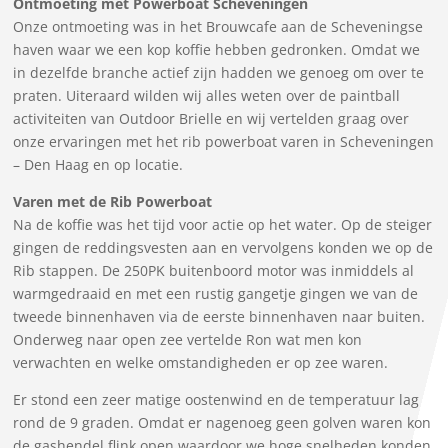
Ontmoeting met Powerboat Scheveningen
Onze ontmoeting was in het Brouwcafe aan de Scheveningse
haven waar we een kop koffie hebben gedronken. Omdat we
in dezelfde branche actief zijn hadden we genoeg om over te
praten. Uiteraard wilden wij alles weten over de paintball
activiteiten van Outdoor Brielle en wij vertelden graag over
onze ervaringen met het rib powerboat varen in Scheveningen
– Den Haag en op locatie.
Varen met de Rib Powerboat
Na de koffie was het tijd voor actie op het water. Op de steiger
gingen de reddingsvesten aan en vervolgens konden we op de
Rib stappen. De 250PK buitenboord motor was inmiddels al
warmgedraaid en met een rustig gangetje gingen we van de
tweede binnenhaven via de eerste binnenhaven naar buiten.
Onderweg naar open zee vertelde Ron wat men kon
verwachten en welke omstandigheden er op zee waren.
Er stond een zeer matige oostenwind en de temperatuur lag
rond de 9 graden. Omdat er nagenoeg geen golven waren kon
de gashendel flink open waardoor we hoge snelheden konden