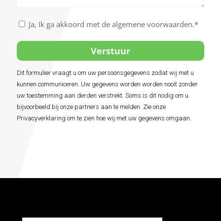
boeken
Akkoord
Ja, Ik ga akkoord met de algemene voorwaarden.*
met
de
algemene
voorwaarden
Dit formulier vraagt u om uw persoonsgegevens zodat wij met u
Alternative:
*
kunnen communiceren. Uw gegevens worden worden nooit zonder
uw toestemming aan derden verstrekt. Soms is dit nodig om u
bijvoorbeeld bij onze partners aan te melden. Zie onze
Privacyverklaring om te zien hoe wij met uw gegevens omgaan.