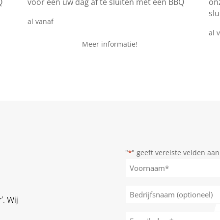
Q
voor een uw dag af te sluiten met een BBQ
on
sl
€ 24,95
al vanaf
al 
Meer informatie!
"
" geeft vereiste velden aan
*
Naam
*
Voornaam
Bedrijfsnaam
’. Wij
(optioneel)
E-