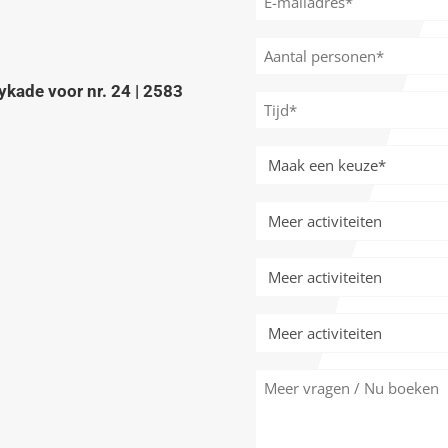
mailadres
*
Aantal
personen
ykade voor nr. 24 | 2583
*
Tijd
*
Meer
activiteiten
*
Meer
activiteiten
Meer
activiteiten
Meer
activiteiten
Meer
vragen
/