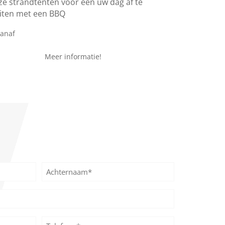
ze strandtenten voor een uw dag af te
uiten met een BBQ
€ 24,95
vanaf
Meer informatie!
Achternaam
Telefoon*