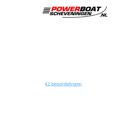
Po
Sc
Bedr
Over
Varen met een RHIB powerboat
Team
tot wel 600PK OP Scheveningen.
Bedr
Leuke activiteiten voor je
Kind
bedrijfsuitje, vrijgezellenfeest of
Bedr
groepsuitje.
Vrij
Acti
Beoordeling
door klanten:
4,3
/
Over
5
42
beoordelingen
Blog
Alle
Part
Cont