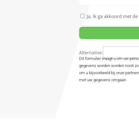
Nu
boeken
Akkoord
Ja, Ik ga akkoord met d
met
de
algemene
voorwaarden
*
Alternative:
Dit formulier vraagt u om uw pe
gegevens worden worden nooit zon
om u bijvoorbeeld bij onze partner
met uw gegevens omgaan.