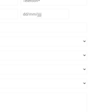
*
Datum
DD
*
slash
MM
slash
JJJJ