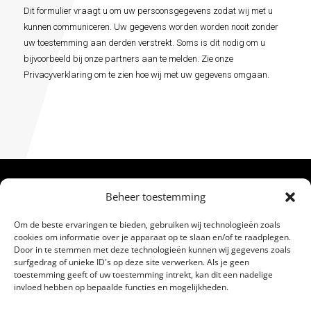
voorwaarden
Dit formulier vraagt u om uw persoonsgegevens zodat wij met u
Alternative:
*
kunnen communiceren. Uw gegevens worden worden nooit zonder
uw toestemming aan derden verstrekt. Soms is dit nodig om u
bijvoorbeeld bij onze partners aan te melden. Zie onze
Privacyverklaring om te zien hoe wij met uw gegevens omgaan.
Beheer toestemming
Om de beste ervaringen te bieden, gebruiken wij technologieën zoals
cookies om informatie over je apparaat op te slaan en/of te raadplegen.
Door in te stemmen met deze technologieën kunnen wij gegevens zoals
surfgedrag of unieke ID's op deze site verwerken. Als je geen
toestemming geeft of uw toestemming intrekt, kan dit een nadelige
Varen met een RHIB powerboat tot wel 600PK OP
invloed hebben op bepaalde functies en mogelijkheden.
Scheveningen. Leuke activiteiten voor je bedrijfsuitje,