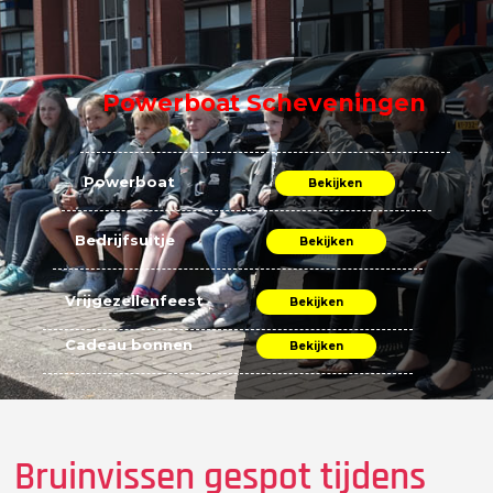
Powerboat Scheveningen
Powerboat
Bekijken
Bedrijfsuitje
Bekijken
Vrijgezellenfeest
Bekijken
Cadeau bonnen
Bekijken
Bruinvissen gespot tijdens