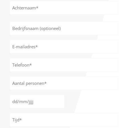
Voornaam
Achternaam
Bedrijfsnaam
(optioneel)
E-
mailadres
*
Telefoon*
*
Aantal
personen
*
Datum
DD
*
slash
Tijd
MM
*
slash