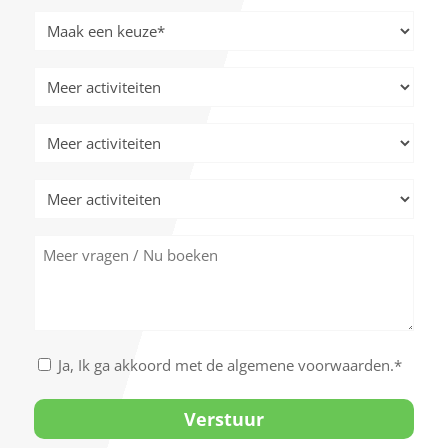
JJJJ
Meer
activiteiten
*
Meer
activiteiten
Meer
activiteiten
Meer
activiteiten
Meer
vragen
/
Nu
boeken
Akkoord
Ja, Ik ga akkoord met de algemene voorwaarden.*
met
de
algemene