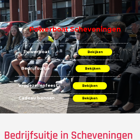
Powerboat Scheveningen
Powerboat
Bekijken
Bedrijfsuitje
Bekijken
Vrijgezellenfeest
Bekijken
Cadeau bonnen
Bekijken
Bedrijfsuitje in Scheveningen