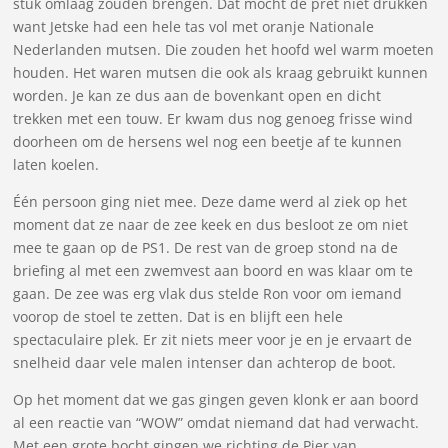
stuk omlaag zouden brengen. Dat mocht de pret niet drukken
want Jetske had een hele tas vol met oranje Nationale
Nederlanden mutsen. Die zouden het hoofd wel warm moeten
houden. Het waren mutsen die ook als kraag gebruikt kunnen
worden. Je kan ze dus aan de bovenkant open en dicht
trekken met een touw. Er kwam dus nog genoeg frisse wind
doorheen om de hersens wel nog een beetje af te kunnen
laten koelen.
Één persoon ging niet mee. Deze dame werd al ziek op het
moment dat ze naar de zee keek en dus besloot ze om niet
mee te gaan op de PS1. De rest van de groep stond na de
briefing al met een zwemvest aan boord en was klaar om te
gaan. De zee was erg vlak dus stelde Ron voor om iemand
voorop de stoel te zetten. Dat is en blijft een hele
spectaculaire plek. Er zit niets meer voor je en je ervaart de
snelheid daar vele malen intenser dan achterop de boot.
Op het moment dat we gas gingen geven klonk er aan boord
al een reactie van “WOW” omdat niemand dat had verwacht.
Met een grote bocht gingen we richting de Pier van