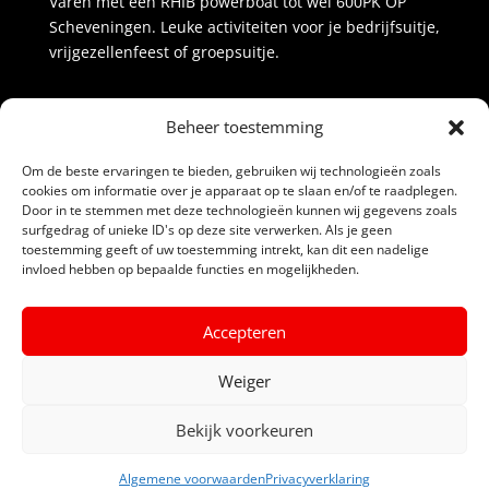
Varen met een RHIB powerboat tot wel 600PK OP
Scheveningen. Leuke activiteiten voor je bedrijfsuitje,
vrijgezellenfeest of groepsuitje.
Beoordeling
door klanten:
4,3
/
5
42
beoordelingen
Beheer toestemming
Powerboat Scheveningen
Om de beste ervaringen te bieden, gebruiken wij technologieën zoals
cookies om informatie over je apparaat op te slaan en/of te raadplegen.
Bedrijfsuitje Scheveningen
Door in te stemmen met deze technologieën kunnen wij gegevens zoals
Over ons
surfgedrag of unieke ID's op deze site verwerken. Als je geen
toestemming geeft of uw toestemming intrekt, kan dit een nadelige
Teamuitje
invloed hebben op bepaalde functies en mogelijkheden.
Bedrijfsuitje
Kinderfeestje
Bedrijfsuitje
Accepteren
Vrijgezellenfeest
Activiteiten
Weiger
Over ons
Blog
Bekijk voorkeuren
Alle prijzen
Partners
Algemene voorwaarden
Privacyverklaring
INFO / BOEKEN