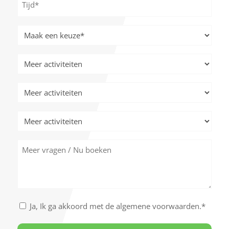
MM
*
slash
JJJJ
Meer
activiteiten
*
Meer
activiteiten
Meer
activiteiten
Meer
activiteiten
Meer
vragen
/
Nu
boeken
Akkoord
Ja, Ik ga akkoord met de algemene voorwaarden.*
met
de