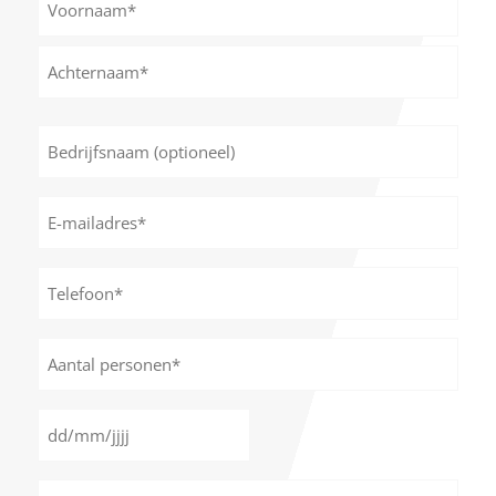
*
Voornaam
Achternaam
Bedrijfsnaam
(optioneel)
E-
mailadres
*
Telefoon*
*
Aantal
personen
*
Datum
DD
*
slash
Tijd