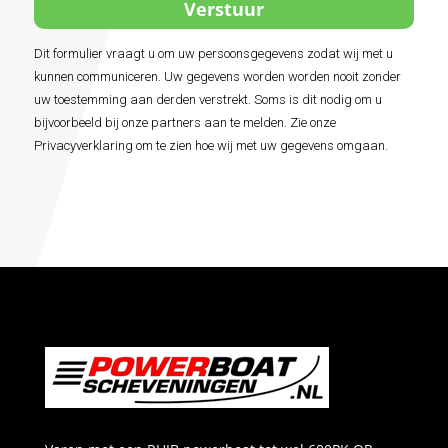
algemene
voorwaarden
Dit formulier vraagt u om uw persoonsgegevens zodat wij met u
Alternative:
*
kunnen communiceren. Uw gegevens worden worden nooit zonder
uw toestemming aan derden verstrekt. Soms is dit nodig om u
bijvoorbeeld bij onze partners aan te melden. Zie onze
Privacyverklaring om te zien hoe wij met uw gegevens omgaan.